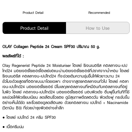
Product Detail
Recommended
Product Detail
How to Use
OLAY Collagen Peptide 24 Cream SPF30 ปริมาณ 50 g.
ผลลัพธ์ที่ได้ :
Olay Regenerist Peptide 24 Moisturiser โอเลย์ รีเจนเนอรีส คอลลาเจน-เปป
ไทด์24 มอยเจอร์ไรเซอร์โอเลย์ขอแนะนำมอยเจอร์ไรเซอร์ที่ปราศจากน้ำหอม โอเลย์
รีเจนเนอรีส คอลลาเจน-เปปไทด์24 ที่จะช่วยเติมความชุ่มชื้นให้ผิวยาวนาน 24
ชั่วโมงด้วยสูตรที่ออกแบบมาโดยเฉพาะ ต่างจากสูตรคอลลาเจนทั่วไป โอเลย์ คอลา
เจน-เปปไทด์24 มอยเจอร์ไรเซอร์ มีโมเลกุลคอลลาเจนที่เหมือนกับคอลลาเจนที่อยู่
ในผิว โอเลย์ คอลาเจน-เปปไทด์24 มอยเจอร์ไรเซอร์ มอบผิวเด้ง อิ่มฟูขึ้นทันทีที่ใช้
และช่วยให้ผิวเรียบเนียน ลดเลือนริ้วรอย ดูมีสุขภาพดีตลอดวัน ผิวเด้งฟู กระชับขึ้น
อย่างเห็นได้ชัด และริ้วรอยดูลดเลือนลง ด้วยคอลลาเจน เปปไทด์ + Niacinamide
(วิตามิน B3) ที่ช่วยบำรุงผิวอย่างล้ำลึก
● โอเลย์ เปปไทด์ 24 ครีม SPF30
● เนื้อครีมนุ่ม