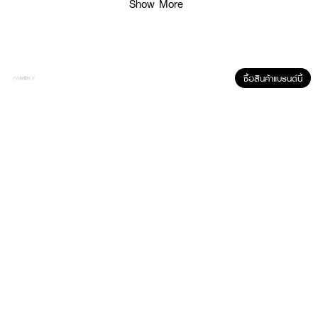
Show More
● เติมความชุ่มชื้นยาวนาน 24 ชั่วโมง
● ล็อคความชุ่มชื้นให้ผิว
● ผิวเด้งฟู กระชับขึ้น
● ริ้วรอยดูลดเลือน
ซื้อสินค้าแบรนด์นี้
● ผิวเรียบเนียน
● ปริมาณ 50 g.
How to Use :
หลังจากทำความสะอาดผิวหน้าและลำคอเสร็จให้เช็ดผิวให้แห้ง ทาครีมให้ทั่วทั้ง
ใบหน้าและลำคอ เพื่อประสิทธิภาพสูงสุดของครีม โปรดทาทั้งเช้าและเย็นเป็นประจำ
ทุกวัน