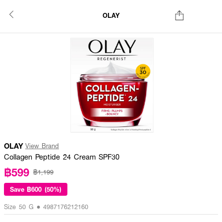
OLAY
OLAY
View Brand
Collagen Peptide 24 Cream SPF30
฿599
฿1,199
Save
฿600 (50%)
Size 50 G • 4987176212160