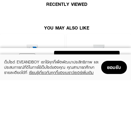
RECENTLY VIEWED
YOU MAY ALSO LIKE
ADD TO BAG
เว็บไซต์ EVEANDBOY เราใช้คุกกี้เพื่อพัฒนาประสิทธิภาพ และ
ยอมรับ
ประสบการณ์ที่ดีในการใช้เว็บไซต์ของคุณ คุณสามารถศึกษา
รายละเอียดได้ที่
เรียนรู้เกี่ยวกับคุกกี้ของเบราว์เซอร์เพิ่มเติม
Home
Home
Promotions
Promotions
Shopping Bag
Shopping Bag
Account
Account
CERAVE
LA ROCHE POSAY
Oil Control Moisturising Gel-Cream
Cicaplast Baume B5+ SPF 50
฿690
฿890
size 52 ML
size 40 ML