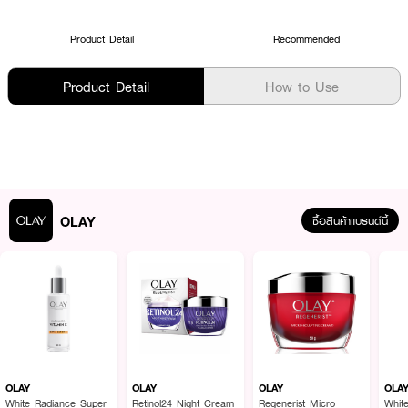
Product Detail
Recommended
Product Detail
How to Use
OLAY
ซื้อสินค้าแบรนด์นี้
OLAY
OLAY
OLAY
OLA
White Radiance Super
Retinol24 Night Cream
Regenerist Micro
Whit