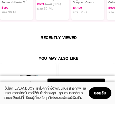
Serum +Vitamin C
Sculpting Cream
Cell
(50%)
฿599
฿1,199
Esse
฿999
฿1,199
฿99
size 50 ML
size 30 ML
size 50 G
size
RECENTLY VIEWED
YOU MAY ALSO LIKE
ADD TO BAG
เว็บไซต์ EVEANDBOY เราใช้คุกกี้เพื่อพัฒนาประสิทธิภาพ และ
ยอมรับ
ประสบการณ์ที่ดีในการใช้เว็บไซต์ของคุณ คุณสามารถศึกษา
รายละเอียดได้ที่
เรียนรู้เกี่ยวกับคุกกี้ของเบราว์เซอร์เพิ่มเติม
Home
Home
Promotions
Promotions
Shopping Bag
Shopping Bag
Account
Account
CLINIQUE
SKINTIFIC