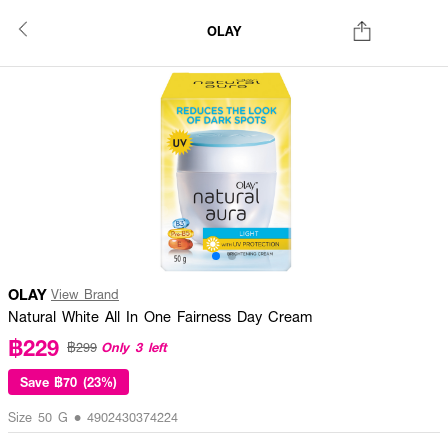
OLAY
OLAY
View Brand
Natural White All In One Fairness Day Cream
฿229
Only 3 left
฿299
Save
฿70 (23%)
Size 50 G • 4902430374224