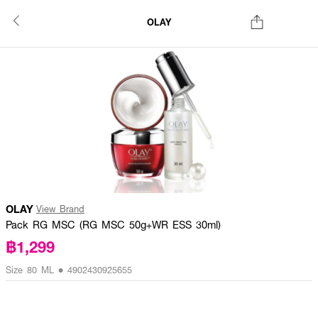
OLAY
OLAY
View Brand
Pack RG MSC (RG MSC 50g+WR ESS 30ml)
฿1,299
Size 80 ML • 4902430925655