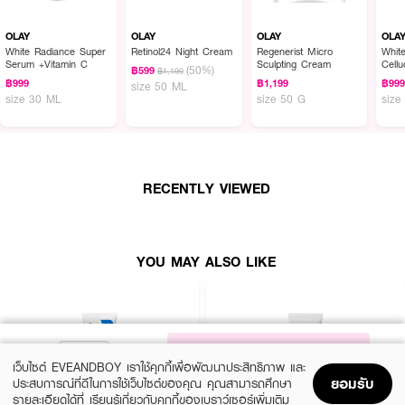
OLAY
OLAY
OLAY
OLA
White Radiance Super
Retinol24 Night Cream
Regenerist Micro
Whit
Serum +Vitamin C
Sculpting Cream
Cell
(50%)
฿599
฿1,199
Esse
฿999
฿1,199
฿99
size 50 ML
size 30 ML
size 50 G
size
RECENTLY VIEWED
YOU MAY ALSO LIKE
NOTIFY ME
เว็บไซต์ EVEANDBOY เราใช้คุกกี้เพื่อพัฒนาประสิทธิภาพ และ
ยอมรับ
ประสบการณ์ที่ดีในการใช้เว็บไซต์ของคุณ คุณสามารถศึกษา
รายละเอียดได้ที่
เรียนรู้เกี่ยวกับคุกกี้ของเบราว์เซอร์เพิ่มเติม