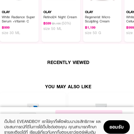
OLAY
OLAY
OLAY
OLA
White Radiance Super
Retinol24 Night Cream
Regenerist Micro
Whit
Serum +Vitamin C
Sculpting Cream
Cell
(50%)
฿599
฿1,199
Esse
฿999
฿1,199
฿99
size 50 ML
size 30 ML
size 50 G
size
RECENTLY VIEWED
YOU MAY ALSO LIKE
NOTIFY ME
เว็บไซต์ EVEANDBOY เราใช้คุกกี้เพื่อพัฒนาประสิทธิภาพ และ
ยอมรับ
ประสบการณ์ที่ดีในการใช้เว็บไซต์ของคุณ คุณสามารถศึกษา
รายละเอียดได้ที่
เรียนรู้เกี่ยวกับคุกกี้ของเบราว์เซอร์เพิ่มเติม