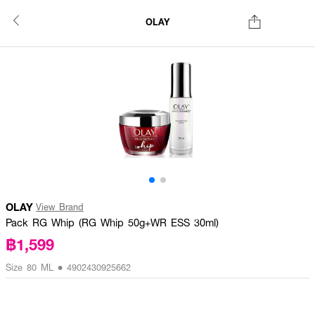
OLAY
OLAY
View Brand
Pack RG Whip (RG Whip 50g+WR ESS 30ml)
฿1,599
Size 80 ML • 4902430925662