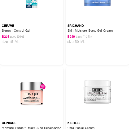
CERAVE
SRICHAND
Blemish Control Gel
Skin Moisture Burst Gel Cream
(5%)
(45%)
฿275
฿249
฿290
฿455
size 15 ML
size 50 ML
CLINIQUE
KIEHL'S
Moisture Surge™ 100H Auto-Replenishing
Ultra Facial Cream