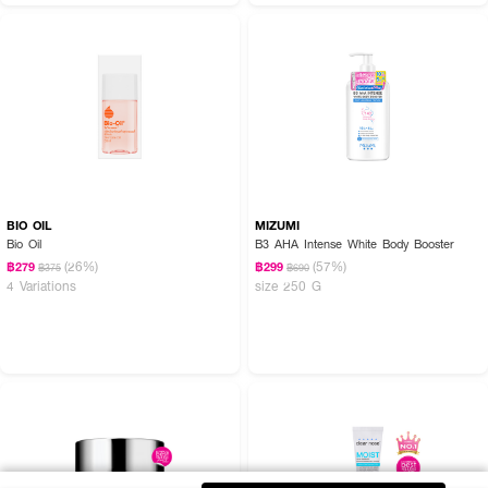
BIO OIL
MIZUMI
Bio Oil
B3 AHA Intense White Body Booster
(26%)
(57%)
฿279
฿299
฿375
฿690
4 Variations
size 250 G