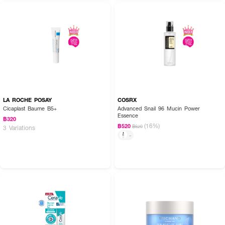
LA ROCHE POSAY
COSRX
Cicaplast Baume B5+
Advanced Snail 96 Mucin Power
Essence
฿320
(16%)
฿520
฿620
3 Variations
-