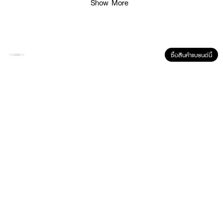
Show More
ซื้อสินค้าแบรนด์นี้
ผลลัพธ์ที่ได้ :
• คุมมันพร้อมให้สัมผัสแมตต์ยาวนาน
• ผิวเนียนนุ่มและสัมผัสเบาสบาย
• มอบความชุ่มชื้น เตรียมผิวให้เมคอัพติดทน
• มอบความชุ่มชื้นให้ผิว เพื่อผิวที่ยืดหยุ่นและกระชับขึ้น
• ลดเลือนริ้วรอยอย่างเห็นได้ชัด• เทคโนโลยี
• เทคโนโลยี แอคทีฟ รัช มอบความชุ่มชื้นได้ 1000x เท่าของน้ำหนักสาร
• ครีมเนื้อวิปพิเศษ ผสานแอดวานซ์อะมิโนเปปไทด์คอมเพล็กซ์ และ สารสกัดจากผลแครอบ