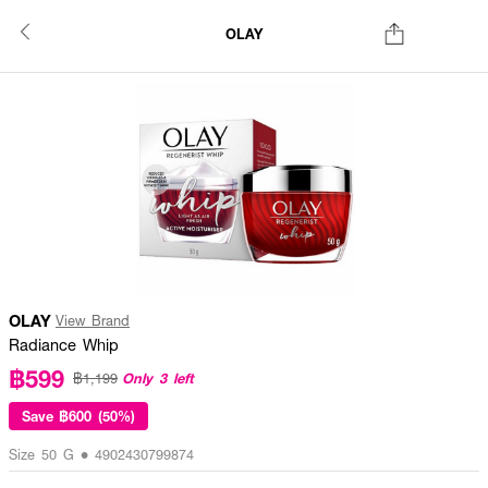
OLAY
OLAY
View Brand
Radiance Whip
฿599
Only 3 left
฿1,199
Save
฿600 (50%)
Size 50 G • 4902430799874