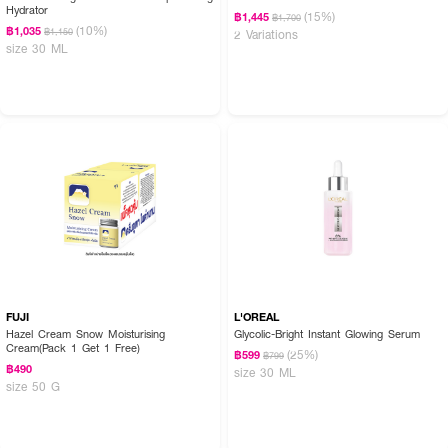
Hydrator
(15%)
฿1,445
฿1,700
(10%)
฿1,035
฿1,150
2 Variations
size 30 ML
FUJI
L'OREAL
Hazel Cream Snow Moisturising
Glycolic-Bright Instant Glowing Serum
Cream(Pack 1 Get 1 Free)
(25%)
฿599
฿799
฿490
size 30 ML
size 50 G