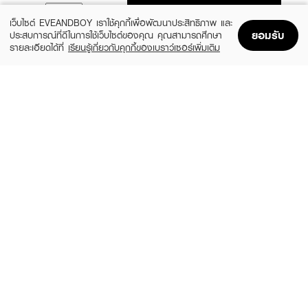
ADD TO BAG
เว็บไซต์ EVEANDBOY เราใช้คุกกี้เพื่อพัฒนาประสิทธิภาพ และ
ยอมรับ
ประสบการณ์ที่ดีในการใช้เว็บไซต์ของคุณ คุณสามารถศึกษา
รายละเอียดได้ที่
เรียนรู้เกี่ยวกับคุกกี้ของเบราว์เซอร์เพิ่มเติม
Home
Home
Promotions
Promotions
Shopping Bag
Shopping Bag
Account
Account
CLINIQUE
CLEARNOSE
MS 100H Auto-Rpl Hydrtr
Moist Skin Barrier Moisturizing Gel Facial
(10%)
(49%)
฿495
฿509
฿550
฿999
size 15 ML
size 120 ML
FUJI
SKINTIFIC