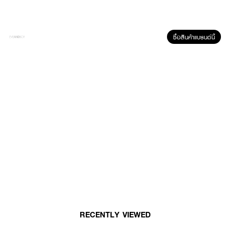
ซื้อสินค้าแบรนด์นี้
ผลลัพธ์ที่ได้ :
OLAY Regenerist Micro Sculpting Night Cream ครีมบำรุงผิวสูตรกลางคืน
มีส่วนผสมของ Amino-peptide Complex ช่วยลดเลือนริ้วรอย ร่องลึกให้ผิว
เรียบเนียน เติมความชุ่มชื้นให้กับผิว ให้ผิวดูนุ่มฟู และคงความอ่อนเยาว์
• ลดเลือนริ้วรอย ร่องลึกให้ผิวเรียบเนียน
• เติมความชุ่มชื้นให้กับผิว
• ให้ผิวดูนุ่มฟู และคงความอ่อนเยาว์
• ปริมาณ 50 กรัม
RECENTLY VIEWED