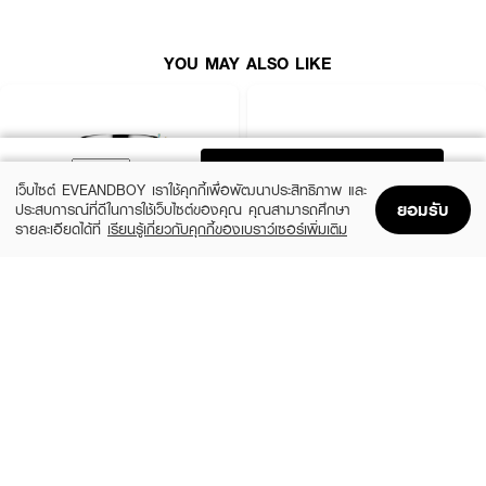
YOU MAY ALSO LIKE
ADD TO BAG
เว็บไซต์ EVEANDBOY เราใช้คุกกี้เพื่อพัฒนาประสิทธิภาพ และ
ยอมรับ
ประสบการณ์ที่ดีในการใช้เว็บไซต์ของคุณ คุณสามารถศึกษา
รายละเอียดได้ที่
เรียนรู้เกี่ยวกับคุกกี้ของเบราว์เซอร์เพิ่มเติม
Home
Home
Promotions
Promotions
Shopping Bag
Shopping Bag
Account
Account
CLINIQUE
SKINTIFIC
Moisture Surge Extended Replenishing
5X Ceramide Barrier Moisture Gel
Hydrator
(50%)
฿339
฿679
(10%)
฿1,791
฿1,990
4 Variations
size 50 ML
How To Use :
ลูบไล้ Olay Regenerist Micro-sculpting Cream Night ทั่วใบหน้า เป็นประจำทุก