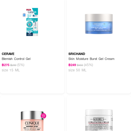
CERAVE
SRICHAND
Blemish Control Gel
Skin Moisture Burst Gel Cream
(5%)
(45%)
฿275
฿249
฿290
฿455
size 15 ML
size 50 ML