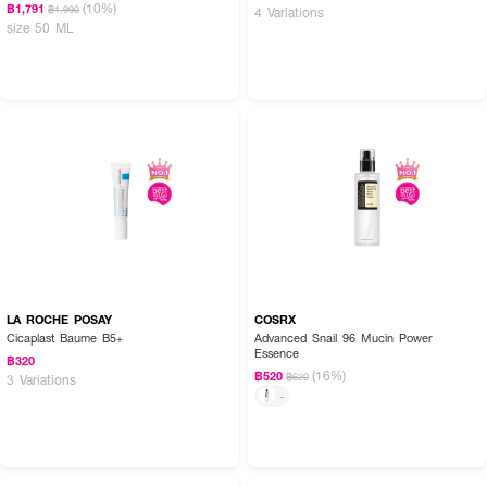
(10%)
฿1,791
฿1,990
4 Variations
size 50 ML
LA ROCHE POSAY
COSRX
Cicaplast Baume B5+
Advanced Snail 96 Mucin Power
Essence
฿320
(16%)
฿520
฿620
3 Variations
-