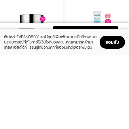
ADD TO BAG
เว็บไซต์ EVEANDBOY เราใช้คุกกี้เพื่อพัฒนาประสิทธิภาพ และ
ยอมรับ
ประสบการณ์ที่ดีในการใช้เว็บไซต์ของคุณ คุณสามารถศึกษา
รายละเอียดได้ที่
เรียนรู้เกี่ยวกับคุกกี้ของเบราว์เซอร์เพิ่มเติม
Home
Home
Promotions
Promotions
Shopping Bag
Shopping Bag
Account
Account
CLINIQUE
CLEARNOSE
MS 100H Auto-Rpl Hydrtr
Moist Skin Barrier Moisturizing Gel Facial
(10%)
(49%)
฿495
฿509
฿550
฿999
size 15 ML
size 120 ML