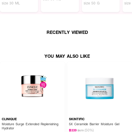
size 30 ML
size 50 G
size
RECENTLY VIEWED
YOU MAY ALSO LIKE
CLINIQUE
SKINTIFIC
Moisture Surge Extended Replenishing
5X Ceramide Barrier Moisture Gel
Hydrator
(50%)
฿339
฿679