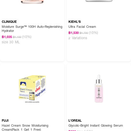
CLINIQUE
KIEHL'S
Moisture Surge™ 100H Auto-Replenishing
Ultra Facial Cream
Hydrator
(10%)
฿1,530
฿1,700
(10%)
฿1,035
฿1,150
2 Variations
size 30 ML
FUJI
L'OREAL
Hazel Cream Snow Moisturising
Glycolic-Bright Instant Glowing Serum
Cream(Pack 1 Get 1 Free)