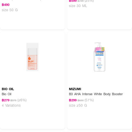
(25%)
฿599
฿799
฿490
size 30 ML
size 50 G
BIO OIL
MIZUMI
Bio Oil
B3 AHA Intense White Body Booster
(26%)
(57%)
฿279
฿299
฿375
฿690
4 Variations
size 250 G