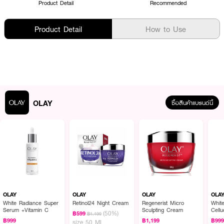
Product Detail
Recommended
Product Detail
How to Use
OLAY
ซื้อสินค้าแบรนด์นี้
OLAY
OLAY
OLAY
OLA
White Radiance Super
Retinol24 Night Cream
Regenerist Micro
Whit
Serum +Vitamin C
Sculpting Cream
Cell
(50%)
฿599
฿1,199
Esse
฿999
฿1,199
฿99
size 50 ML