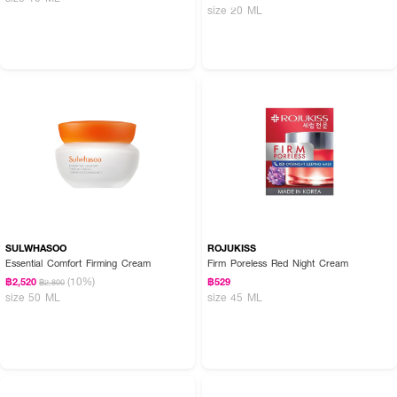
size 20 ML
SULWHASOO
ROJUKISS
Essential Comfort Firming Cream
Firm Poreless Red Night Cream
(10%)
฿2,520
฿529
฿2,800
size 50 ML
size 45 ML