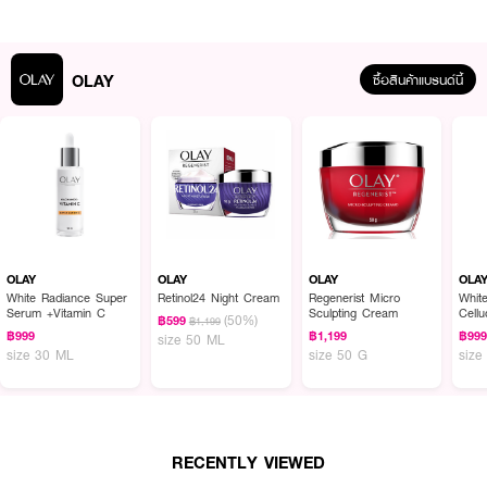
OLAY
ซื้อสินค้าแบรนด์นี้
ผลลัพธ์ที่ได้ :
OLAY Regenerist Retinol Max Serum
ผลิตภัณฑ์บำรุงผิวหน้า เซรั่มบำรุงผิว
หน้าเนื้อบางเบานี้จะแทรกซึมเข้าสู่ผิวของคุณในตอนกลางคืนเพื่อเปลี่ยนผิวของคุณ
ด้วยสารเพิ่มความชุ่มชื้นที่มีความเข้มข้นสูงสุดของเรตินอล24
OLAY
OLAY
OLAY
OLA
White Radiance Super
Retinol24 Night Cream
Regenerist Micro
Whit
· เซรั่มบำรุงผิวหน้าเนื้อบางเบา
Serum +Vitamin C
Sculpting Cream
Cell
(50%)
฿599
฿1,199
Esse
฿999
฿1,199
฿99
size 50 ML
· เพิ่มความชุ่มชื้นที่มีความเข้มข้นสูงสุดของเรตินอล24
size 30 ML
size 50 G
size
· เนื้อครีมเข้มข้นปราศจากน้ำหอม
· ซึมซาบเร็ว จึงไม่ทิ้งความรู้สึกเยิ้ม
RECENTLY VIEWED