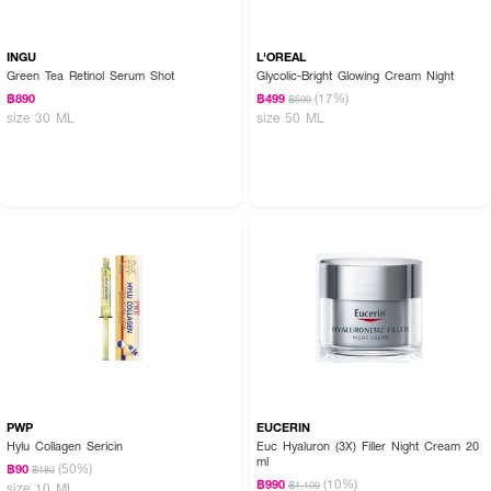
INGU
L'OREAL
Green Tea Retinol Serum Shot
Glycolic-Bright Glowing Cream Night
(17%)
฿890
฿499
฿599
size 30 ML
size 50 ML
PWP
EUCERIN
Hylu Collagen Sericin
Euc Hyaluron (3X) Filler Night Cream 20
ml
(50%)
฿90
฿180
(10%)
฿990
฿1,100
size 10 ML