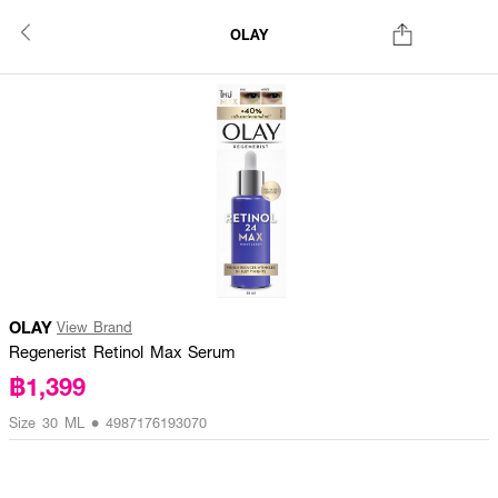
OLAY
OLAY
View Brand
Regenerist Retinol Max Serum
฿1,399
Size 30 ML • 4987176193070