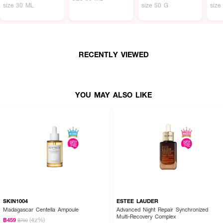
size 30 ML
size 50 G
size
RECENTLY VIEWED
YOU MAY ALSO LIKE
SKIN1004
ESTEE LAUDER
Madagascar Centella Ampoule
Advanced Night Repair Synchronized
Multi-Recovery Complex
(42%)
฿459
฿790