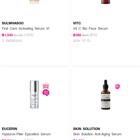
SULWHASOO
VITC
First Care Activating Serum VI
Vit C Bio Face Serum
(10%)
(8%)
฿1,530
฿385
฿1,700
฿420
3 Variations
size 10 G
EUCERIN
SKIN SOLUTION
Hyaluron-Filler Epicelline Serum
Skin Solution Anti-Aging Serum