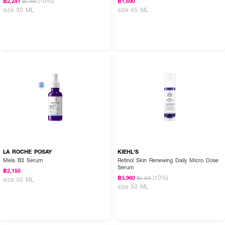
(10%)
฿2,241
฿1,690
฿2,490
size 30 ML
size 45 ML
LA ROCHE POSAY
KIEHL'S
Mela B3 Serum
Retinol Skin Renewing Daily Micro Dose
Serum
฿2,150
(10%)
฿3,960
฿4,400
size 30 ML
size 50 ML