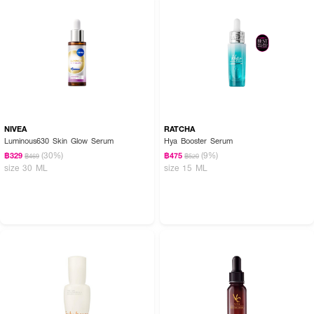
NIVEA
RATCHA
Luminous630 Skin Glow Serum
Hya Booster Serum
(30%)
(9%)
฿329
฿475
฿469
฿520
size 30 ML
size 15 ML