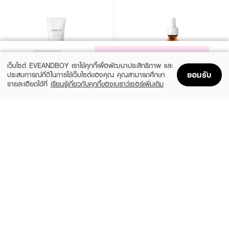
NOTIFY ME
เว็บไซต์ EVEANDBOY เราใช้คุกกี้เพื่อพัฒนาประสิทธิภาพ และ
ยอมรับ
ประสบการณ์ที่ดีในการใช้เว็บไซต์ของคุณ คุณสามารถศึกษา
รายละเอียดได้ที่
เรียนรู้เกี่ยวกับคุกกี้ของเบราว์เซอร์เพิ่มเติม
Home
Home
Promotions
Promotions
Shopping Bag
Shopping Bag
Account
Account
SKIN1004
DR.PONG
Madagascar Centella Hyalu-Cica Water-
28D Whitening Drone Serum
Fit Sun Serum Spf50+ Pa+++
(25%)
฿299
฿399
(42%)
฿519
฿890
-
size 50 ML