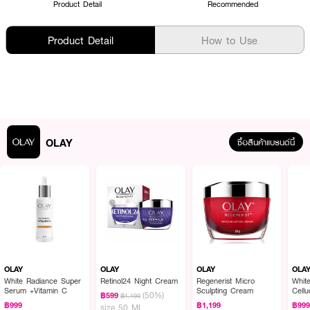
Product Detail
Recommended
Product Detail
How to Use
OLAY
ซื้อสินค้าแบรนด์นี้
OLAY
OLAY
OLAY
OLA
White Radiance Super
Retinol24 Night Cream
Regenerist Micro
Whit
Serum +Vitamin C
Sculpting Cream
Cell
(50%)
฿599
฿1,199
Esse
฿999
฿1,199
฿99
size 50 ML