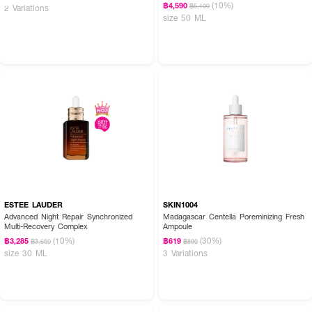
(10%)
฿4,590
฿5,100
2 Variations
size 50 ML
ESTEE LAUDER
SKIN1004
Advanced Night Repair Synchronized
Madagascar Centella Poreminizing Fresh
Multi-Recovery Complex
Ampoule
(10%)
(30%)
฿3,285
฿619
฿3,650
฿890
size 30 ML
3 Variations