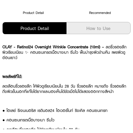
Product Detail
Recommended
Product Detail
How to Use
OLAY - Retinol24 Overnight Wrinkle Concentrate (10ml) –
ลดริ้วรอยลึก
ผิวเรียบเนียน ✨ คอนเซนเทรตเนื้อบางเบา ซึมไว ฟื้นบำรุงผิวข้ามคืน เผยผิวดู
อ่อนเยาว์
ผลลัพธ์ที่ได้:
ลดเลือนริ้วรอยลึก ให้ผิวดูเรียบเนียนใน 28 วัน ริ้วรอยลึก หมายถึง ริ้วรอยลึก
ถึงผิวชั้นนอกที่แก้ไขได้ยากและมองเห็นได้ชัดเมื่อไม่ได้แสดงออกทางสีหน้า
● โอเลย์ รีเจนเนอริส เรตินอล24 โอเวอร์ไนท์ ริงเคิล คอนเซนเทรท
● คอนเซนเทรตเนื้อบางเบา ซึมไว
● ลดเลือนริ้วรอยลึก ให้ผิวดูเรียบเนียนใน 28 วัน