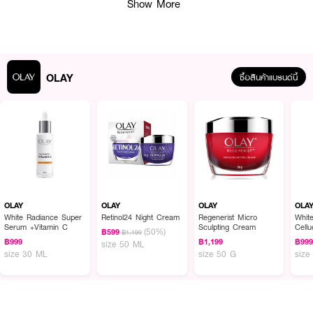
Show More
● 0.35% เรตินอยด์ ช่วยผลัดผิวใหม่ อย่างต่อเนื่อง
● สัญญาณเปปไทด์ ช่วยเติมเต็ม ริ้วรอยร่องลึกจากภายใน
● สูตรปราศจาก: พาทาเลต มิเนอรัลออยล์ สีย้อมสังเคราะห์ น้ำหอม
OLAY
ซื้อสินค้าแบรนด์นี้
● เหมาะสำหรับทุกสภาพผิว
● Clinically Proven (พิสูจน์แล้วทางคลินิก)
● FDA Registration no. 10-1-6800018826
● ปริมาณสุทธิ 10 มล.
How To Use :
OLAY
OLAY
OLAY
OLA
● เปิดฝา บิดตรงก้นเพื่อเปิด กดหนึ่งครั้งแล้วทาลงบนบริเวณที่ต้องการ
White Radiance Super
Retinol24 Night Cream
Regenerist Micro
Whit
Serum +Vitamin C
Sculpting Cream
Cell
(50%)
฿599
฿1,199
Esse
● นวดเบาๆจนผลิตภัณฑ์ซึมผิวหนัง
฿999
฿1,199
฿99
size 50 ML
size 30 ML
size 50 G
size
● จำกัดปริมาณการใช้ในช่วงแรก เริ่มต้นจากการใช้ทุก ๆ 3 คืน ค่อยๆ เพิ่มความถี่
เป็นทุกคืนเมื่อผิวทนได้ และทาเฉพาะบริเวณที่ต้องการและลำคอ ก่อนใช้ควรทำความ
สะอาดผิวหน้าให้สะอาด