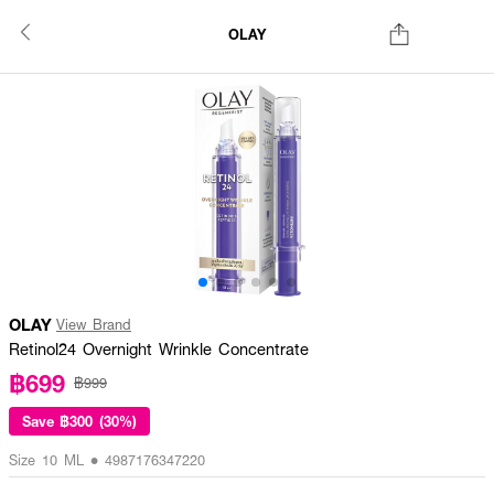
OLAY
OLAY
View Brand
Retinol24 Overnight Wrinkle Concentrate
฿699
฿999
Save
฿300 (30%)
Size 10 ML • 4987176347220