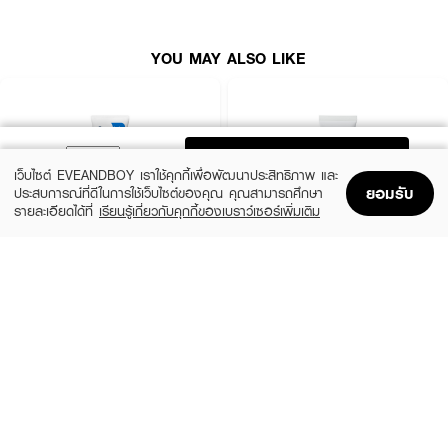
●
ให้ผิวดูอ่อนเยาว์และมีสุขภาพดี
●
ช่วยให้รูขุมขนดูเล็กลง และช่วยให้ร่องลึกและริ้วรอยดูน้อยลง
YOU MAY ALSO LIKE
● ขนาด 50 g
ADD TO BAG
เว็บไซต์ EVEANDBOY เราใช้คุกกี้เพื่อพัฒนาประสิทธิภาพ และ
ยอมรับ
ประสบการณ์ที่ดีในการใช้เว็บไซต์ของคุณ คุณสามารถศึกษา
รายละเอียดได้ที่
เรียนรู้เกี่ยวกับคุกกี้ของเบราว์เซอร์เพิ่มเติม
Home
Home
Promotions
Promotions
Shopping Bag
Shopping Bag
Account
Account
CERAVE
LA ROCHE POSAY
Oil Control Moisturising Gel-Cream
Cicaplast Baume B5+ SPF 50
฿690
฿890
size 52 ML
size 40 ML