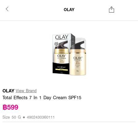
OLAY
OLAY
View Brand
Total Effects 7 In 1 Day Cream SPF15
฿599
Size 50 G • 4902430360111