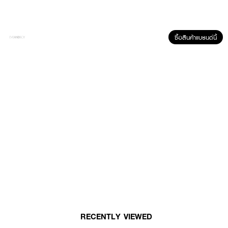
ซื้อสินค้าแบรนด์นี้
ผลลัพธ์ที่ได้ :
ช่วยลดเลือนริ้วรอยแห่งวัย ปราศจากน้ำหอม มาพร้อม SPF 15 เป็นมอยซ์เจอร์
ไรเซอร์สำหรับใช้ทุกวันเพื่อช่วยฟื้นบำรุงและปกป้องผิวจากรังสี UVA/UVB ที่เป็น
อันตราย
● OLAY-Total Effects 7 In 1 Day Cream SPF15
●
ช่วยลดเลือนริ้วรอยแห่งวัย
●
ช่วยฟื้นบำรุงและปกป้องผิวจากรังสี UVA/UVB ที่เป็นอันตราย
RECENTLY VIEWED