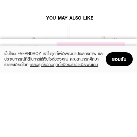
● ผ่านการทดสอบทางผิวหนังแล้ว
YOU MAY ALSO LIKE
● เหมาะสำหรับผิวแพ้ง่าย
● ไม่ก่อให้เกิดสิว
● FDA Registration no. 10-2-6700021621
NOTIFY ME
● ปริมาณ 60 ml.
เว็บไซต์ EVEANDBOY เราใช้คุกกี้เพื่อพัฒนาประสิทธิภาพ และ
ยอมรับ
ประสบการณ์ที่ดีในการใช้เว็บไซต์ของคุณ คุณสามารถศึกษา
รายละเอียดได้ที่
เรียนรู้เกี่ยวกับคุกกี้ของเบราว์เซอร์เพิ่มเติม
How to Use :
Home
Home
Promotions
Promotions
Shopping Bag
Shopping Bag
Account
Account
● ใช้หลังจากล้างหน้าในตอนเช้าและก่อนนอน
SKIN1004
ESTEE LAUDER
● กดปั๊ม 2-3 ครั้งบนฝ่ามือแล้วค่อยๆ ทาลงบนผิว
Madagascar Centella Ampoule
Advanced Night Repair Synchronized
Multi-Recovery Complex
(42%)
฿459
฿790
(10%)
฿4,590
฿5,100
2 Variations
size 50 ML