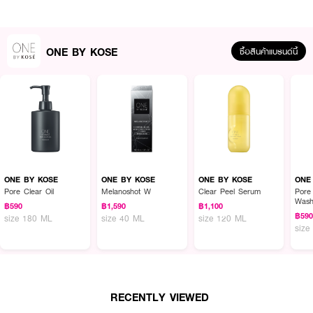
ONE BY KOSE
ซื้อสินค้าแบรนด์นี้
ผลลัพธ์ที่ได้ :
ONE BY KOSE SERUM VEIL DEEP REPAIR เซรั่มผิวนุ่มตลอดวัน ด้วยสาร
ความงามเอกสิทธิ์เฉพาะ KOSÉ อย่าง Rice Power No.11 ที่สกัดจากข้าวญี่ปุ่น
36 ชนิด อุดมด้วย "เซราไมด์" กุญแจสำคัญในการสร้างและกักเก็บความชุ่มชื้นให้กับ
ผิว จบปัญหาความแห้งกร้าน
ONE BY KOSE
ONE BY KOSE
ONE BY KOSE
ONE
● วัน บาย โคเซ่ เซรั่ม เวล ดีพ รีแพร์ 60 มล.
Pore Clear Oil
Melanoshot W
Clear Peel Serum
Pore
Was
฿590
฿1,590
฿1,100
● เนื้อเซรั่มบางเบา ซึมซาบเข้าสู่ผิวได้อย่างรวดเร็ว
฿59
size 180 ML
size 40 ML
size 120 ML
size
● เติมและกักเก็บความชุ่มชื้น ปกป้องผิวที่จะหยาบกร้าน
● ปรับสภาพผิวและรูขุมขนให้เรียบเนียน เตรียมผิวสำหรับผลิตภัณฑ์ดูแลผิวและการ
แต่งหน้าในขั้นตอนต่อไป
● มีกลิ่นหอมของดอกไม้ที่ให้ความรู้สึกผ่อนคลาย
RECENTLY VIEWED
● ปราศจากสี