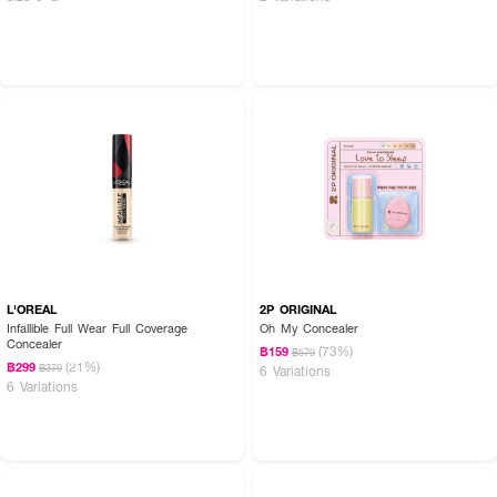
L'OREAL
2P ORIGINAL
Infallible Full Wear Full Coverage
Oh My Concealer
Concealer
(73%)
฿159
฿579
(21%)
฿299
฿379
6 Variations
6 Variations