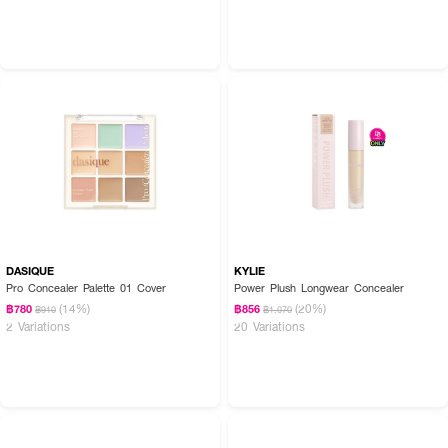
สี
● No.1 Light Neutral
● No.2 Neutral
DASIQUE
KYLIE
Pro Concealer Palette 01 Cover
Power Plush Longwear Concealer
(14%)
(20%)
฿780
฿856
฿910
฿1,070
2 Variations
20 Variations