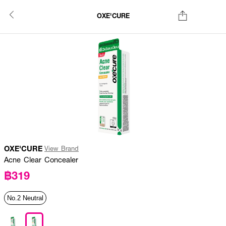
OXE'CURE
OXE'CURE
View Brand
Acne Clear Concealer
฿319
No.2 Neutral