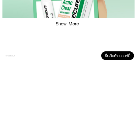
Show More
ซื้อสินค้าแบรนด์นี้
ผลลัพธ์ที่ได้ :
2-in-1 Spot Corrector Concealer and Acne Care นวัตกรรม Encapsulation
Capsule Multi-Acne Care ที่ค่อยๆ ปล่อยส่วนผสมที่มีประสิทธิภาพในการบำรุง
ผิว และควบคุมความมันได้อย่างยาวนาน เหมาะกับผิวที่เป็นสิว ผิวระคายเคืองง่าย
อ่อนโยน สามารถใช้ได้กับทุกสภาพผิว ไม่ทิ้งรอยแผลเป็นหรือจุดด่างดำจากสิวเอา
ไว้บนใบหน้า ฟื้นบำรุงผิวจากเชื้อสิวแม้ขณะแต่งหน้า ปกปิดรอยแดงและรอยดำจาก
สิวได้อย่างเรียบเนียนทันทีที่ใช้ เกลี่ยง่าย ช่วยกระชับรูขุมขน ให้ความชุ่มชื้นกับผิว
● อ๊อกซีเคียว แอคเน่ เคลียร์ คอนซีลเลอร์