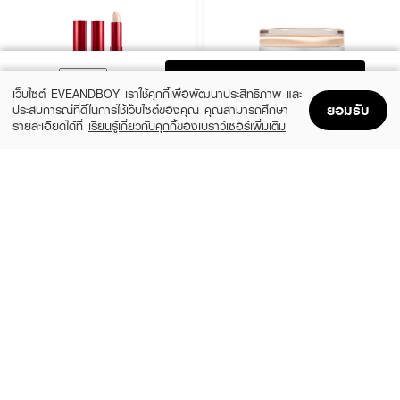
ADD TO BAG
เว็บไซต์ EVEANDBOY เราใช้คุกกี้เพื่อพัฒนาประสิทธิภาพ และ
ยอมรับ
ประสบการณ์ที่ดีในการใช้เว็บไซต์ของคุณ คุณสามารถศึกษา
รายละเอียดได้ที่
เรียนรู้เกี่ยวกับคุกกี้ของเบราว์เซอร์เพิ่มเติม
Home
Home
Promotions
Promotions
Shopping Bag
Shopping Bag
Account
Account
TIRTIR
GLOW
Glide & Hide Blurring Concealer
Not Dry Concealer
(33%)
(24%)
฿399
฿780
฿599
฿1,030
19 Variations
4 Variations