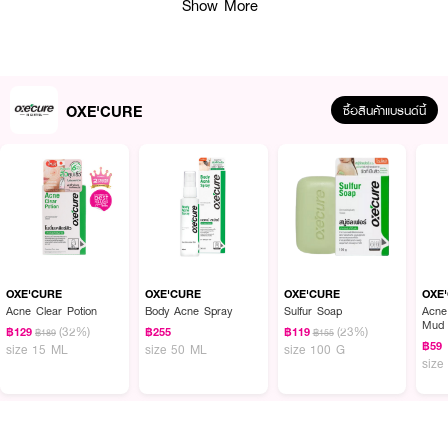
Show More
OXE'CURE
ซื้อสินค้าแบรนด์นี้
ผลลัพธ์ที่ได้ :
Oxe'cure Acne Clear Potion ลดการอักเสบของสิวได้ภายใน 6 ชั่วโมง พร้อม
ลดรอยแดง รอยนูน จุดด่างดำแลดูจางลง บำรุงผิวให้นุ่มชุ่มชื้นขึ้น
OXE'CURE
OXE'CURE
OXE'CURE
OXE
Acne Clear Potion
Body Acne Spray
Sulfur Soap
Acne
Mud
(32%)
(23%)
฿129
฿255
฿119
฿189
฿155
฿59
size 15 ML
size 50 ML
size 100 G
size