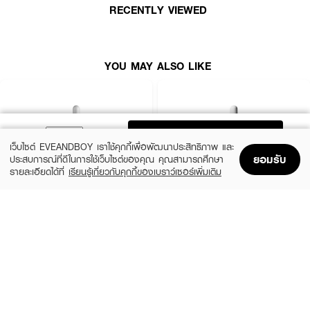
RECENTLY VIEWED
YOU MAY ALSO LIKE
ADD TO BAG
เว็บไซต์ EVEANDBOY เราใช้คุกกี้เพื่อพัฒนาประสิทธิภาพ และ
ยอมรับ
ประสบการณ์ที่ดีในการใช้เว็บไซต์ของคุณ คุณสามารถศึกษา
รายละเอียดได้ที่
เรียนรู้เกี่ยวกับคุกกี้ของเบราว์เซอร์เพิ่มเติม
Home
Home
Promotions
Promotions
Shopping Bag
Shopping Bag
Account
Account
แป้งน้ำชมพูลดสิว สูตรใหม่จากประเทศญี่ปุ่น เข้มข้นด้วย Salicylic Acid ถึง 2%
LA ROCHE POSAY
THE ORDINARY
และมี Zinc PCA, Niacinamide (Vit B3), Aloe Vera Extract
Effaclar Serum
Niacinamide 10% + Zinc 1%
ควบคุมความมันส่วนเกิน สาเหตุหนึ่งของการเกิดสิว ด้วยนวัตกรรม
฿1,390
฿370
Encapsulated Multi-Acne Care พร้อมให้รูขุมขนกระชับ โดยไม่ก่อให้เกิดการ
size 30 ML
2 Variations
ระคายเคือง
ผ่านการทดสอบแล้วจากสถาบัน Dermscan Asia
ขนาด (ความสูง) 7.3 ซม.