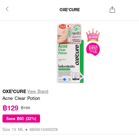
OXE'CURE
OXE'CURE
View Brand
Acne Clear Potion
฿129
฿189
Save
฿60 (32%)
Size 15 ML • 8859510400228