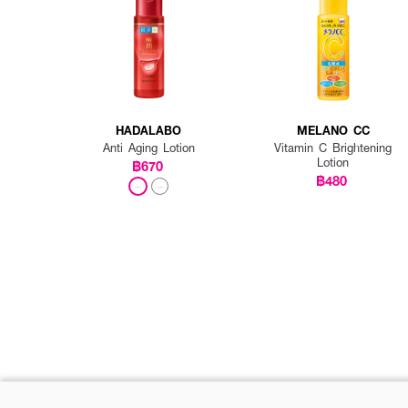
HADALABO
MELANO CC
Anti Aging Lotion
Vitamin C Brightening
Lotion
฿670
฿480