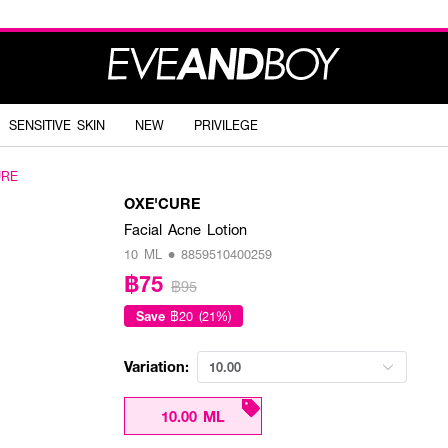
SENSITIVE SKIN
NEW
PRIVILEGE
URE
OXE'CURE
Facial Acne Lotion
10 ML • 8859510400259
฿75
฿95
Save
฿20 (21%)
Variation:
10.00
10.00 ML