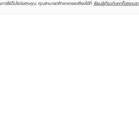
ในการใช้เว็บไซต์ของคุณ คุณสามารถศึกษารายละเอียดได้ที่
เรียนรู้เกี่ยวกับคุกกี้ของเบรา
TOMER CARE
EVEANDBOY MEMBER
 Shopping
Member registration
 store
t us