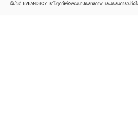
เว็บไซต์ EVEANDBOY เราใช้คุกกี้เพื่อพัฒนาประสิทธิภาพ และประสบการณ์ที่ดี
ABOUT EVEANDBOY
CUS
Brand story
Online
Privacy Policy
Find a
Terms and Conditions
Contac
Sell on EVEANDBOY
Whistleblowing