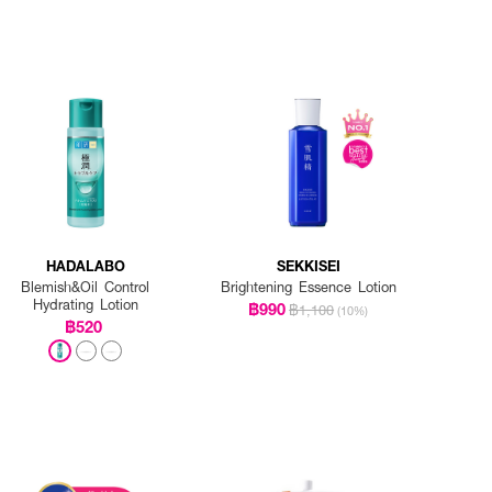
HADALABO
SEKKISEI
Blemish&Oil Control
Brightening Essence Lotion
Hydrating Lotion
฿990
฿1,100
(10%)
฿520