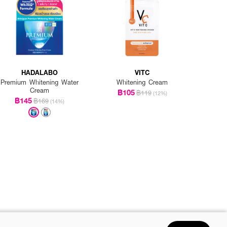
HADALABO
VITC
Premium Whitening Water
Whitening Cream
Cream
฿105
฿119
(12%)
฿145
฿169
(14%)