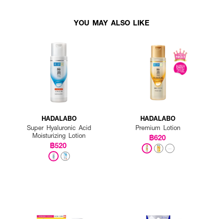
YOU MAY ALSO LIKE
HADALABO
HADALABO
Super Hyaluronic Acid
Premium Lotion
Moisturizing Lotion
฿620
฿520