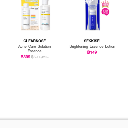
CLEARNOSE
SEKKISEI
Acne Care Solution
Brightening Essence Lotion
Essence
฿149
฿399
฿690
(42%)