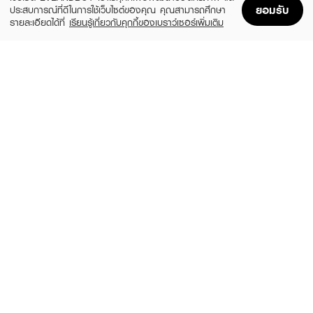
ยอมรับ
ประสบการณ์ที่ดีในการใช้เว็บไซต์ของคุณ คุณสามารถศึกษา
รายละเอียดได้ที่
เรียนรู้เกี่ยวกับคุกกี้ของเบราว์เซอร์เพิ่มเติม
Home
Home
Promotions
Promotions
Shopping Bag
Shopping Bag
Account
Account
JOURNAL
VASELINE
Lip Oil
100% Petroleum Jelly
฿490
฿79
4 Variations
size 50 G
SHU UEMURA
DR.PONG
RG UNLTD Black Matte BALM
28D Whitening Drone Pinky Lip Mask
(50%)
฿800
฿199
฿1,600