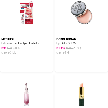
MEDIHEAL
BOBBI BROWN
Labocare Pantenolips Healbalm
Lip Balm SPF15
(50%)
(10%)
฿99
฿1,035
฿199
฿1,150
size 10 ML
size 15 G