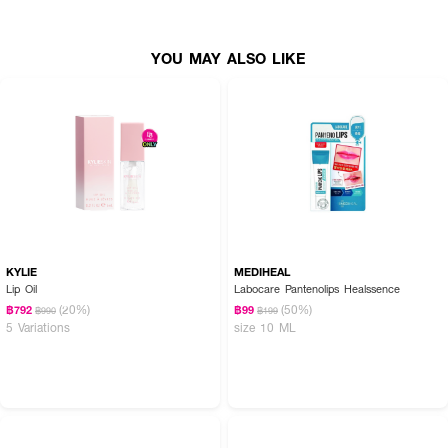
YOU MAY ALSO LIKE
KYLIE
MEDIHEAL
Lip Oil
Labocare Pantenolips Healssence
(20%)
(50%)
฿792
฿99
฿990
฿199
5 Variations
size 10 ML