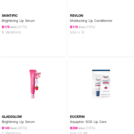
SKINTIFIC
REVLON
Brightening Lip Serum
Moisturizing Lip Conditionner
(47%)
(10%)
฿179
฿179
฿339
฿199
8 Variations
size 4 G
GLAD2GLOW
EUCERIN
Brightening Lip Serum
Aquaphor SOS Lip Care
(45%)
(10%)
฿149
฿288
฿269
฿320
7 Variations
size 10 ML