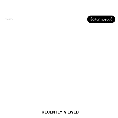
· ช่วยซ่อมแซมริมฝีปาก ด้วยสารสกัดจากอีฟนิ่งพริมโรสและราทาเนีย
· ปราศจากน้ำมันแร่ ปราศจากไมโครพลาสติก ปราศจากพาราเบน
ซื้อสินค้าแบรนด์นี้
· ปราศจากกลูเตน
How To Use :
ลิปบำรุงออแกร์นิค
RECENTLY VIEWED