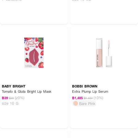
BABY BRIGHT
BOBBI BROWN
Tomato & Gluta Bright Lip Mask
Extra Plump Lip Serum
(20%)
(10%)
฿39
฿1,485
฿49
฿1,650
size 10 G
Bare Pink