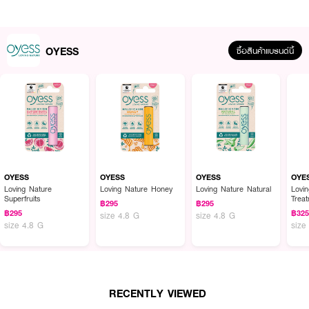
วัน สามารถใช้ทาก่อนลงลิปสติก หรือทาทับเพิ่มความเงางาม และใช้เป็นลิปมาส์กใน
เวลากลางคืนได้
OYESS
ซื้อสินค้าแบรนด์นี้
OYESS
OYESS
OYESS
OYE
Loving Nature
Loving Nature Honey
Loving Nature Natural
Lovi
Superfruits
Trea
฿295
฿295
Repa
฿295
฿32
size 4.8 G
size 4.8 G
size 4.8 G
size
RECENTLY VIEWED