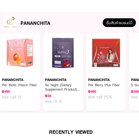
PANANCHITA
ซื้อสินค้าแบรนด์นี้
ผลลัพธ์ที่ได้ :
•
ท้องผูกบ่อย ขับถ่ายยาก ระบบลำไส้ไม่ดี
•
ลดความเสี่ยงต่อโรคต่างๆ สายอาหารปิ้งย่าง อาหารทอด/อาหารมัน
•
ไขมันในเลือดสูง ความดันโลหิตสูง
PANANCHITA
PANANCHITA
PANANCHITA
PAN
Per Biotic Peach Fiber
Se Night (Dietary
Per Berry Plus Fiber
S Su
•
ช่วยปรับสมดุลร่างกายให้ร่างกายแข็งแรง
Supplement Product)
฿490
฿490
฿39
Pananchita Brand
฿59
size 126 G
size 126 PCS
size
size 10 G
RECENTLY VIEWED