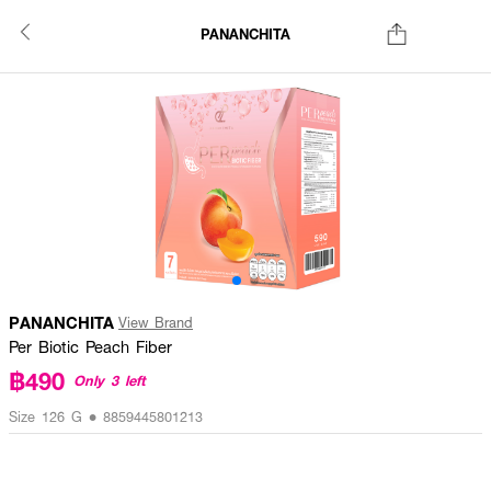
PANANCHITA
PANANCHITA
View Brand
Per Biotic Peach Fiber
฿490
Only 3 left
Size 126 G • 8859445801213