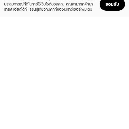
ยอมรับ
ประสบการณ์ที่ดีในการใช้เว็บไซต์ของคุณ คุณสามารถศึกษา
รายละเอียดได้ที่
เรียนรู้เกี่ยวกับคุกกี้ของเบราว์เซอร์เพิ่มเติม
Home
Home
Promotions
Promotions
Shopping Bag
Shopping Bag
Account
Account
L'OREAL
TRESEMME
Elseve Fall Resist 3X Anti-Hairfall
Keratin Smooth Hair Conditioner
Conditioner-Scalp+Hair
(30%)
฿139
฿199
฿179
size 380 ML
size 375 ML
HONEYQUE
TSUBAKI
Deep Repair Honey + Protein Shampoo
Premium Moist Conditioner
(17%)
(50%)
฿490
฿165
฿590
฿329