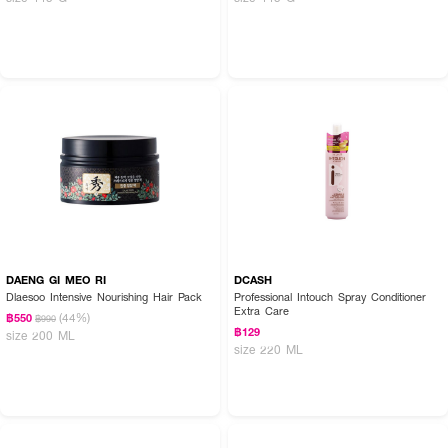
DAENG GI MEO RI
DCASH
Dlaesoo Intensive Nourishing Hair Pack
Professional Intouch Spray Conditioner
Extra Care
(44%)
฿550
฿990
฿129
size 200 ML
size 220 ML