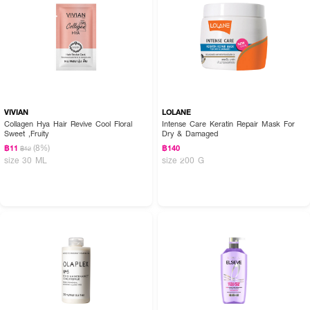
VIVIAN
LOLANE
Collagen Hya Hair Revive Cool Floral
Intense Care Keratin Repair Mask For
Sweet ,Fruity
Dry & Damaged
(8%)
฿11
฿140
฿12
size 30 ML
size 200 G