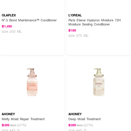
OLAPLEX
L'OREAL
Nº.5 Bond Maintenance™ Conditioner
Paris Elseve Hyaluron Moisture 72H
Moisture Sealing Conditioner
฿1,490
฿189
size 250 ML
size 375 ML
&HONEY
&HONEY
Melty Moist Repair Treatment
Deep Moist Treatment
(27%)
(27%)
฿399
฿399
฿550
฿550
size 445 G
size 445 G