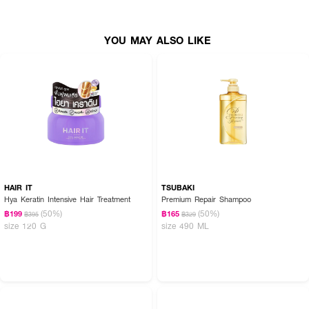
● ให้เส้นผมคุณได้รับสารอาหารที่จำเป็น
● ช่วยให้ผมคุณเด้งมีน้ำหนัก
YOU MAY ALSO LIKE
● และเพิ่มวอลลุ่มให้เส้นผมดูหนา
● เต็มเปี่ยมไปด้วยชีวิตชีวา
● ขนาด 530 ml.
How to Use :
ครีมนวดผมที่ช่วยฟื้นบำรุงผมแห้งเสียเพื่อผมเบาซ์ เพิ่มวอลลุ่ม นุ่มลื่น และเด้ง
สวย
HAIR IT
TSUBAKI
Hya Keratin Intensive Hair Treatment
Premium Repair Shampoo
(50%)
(50%)
฿199
฿165
฿395
฿329
size 120 G
size 490 ML