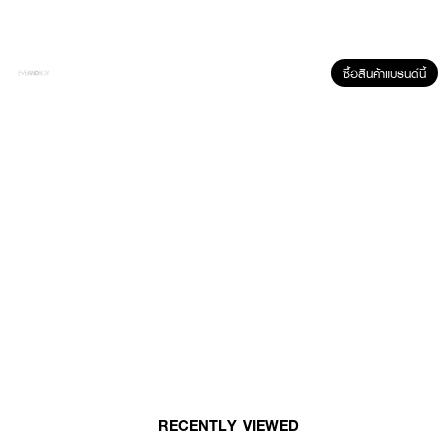
ซื้อสินค้าแบรนด์นี้
ผลลัพธ์ที่ได้ :
ผมเด้งมีน้ำหนัก ครีมนวดผม ให้เส้นผมคุณได้รับสารอาหารที่จำเป็น ช่วยให้ผมคุณ
เด้งมีน้ำหนัก และเพิ่มวอลลุ่มให้เส้นผมดูหนา เต็มเปี่ยมไปด้วยชีวิตชีวา
● PANTENE-Conditioner Gold Perfection Weighty Bounce
● ครีมนวดผม
RECENTLY VIEWED