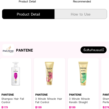
Product Detail
Recommended
Product Detail
How to Use
PANTENE
ซื้อสินค้าแบรนด์นี้
PANTENE
PANTENE
PANTENE
PAN
Shampoo Hair Fall
3 Minute Miracle Hair
3 Minute Miracle
Sham
Control
Fall Control
Keratin Straight
Perfe
Boun
฿179
฿199
฿199
฿27