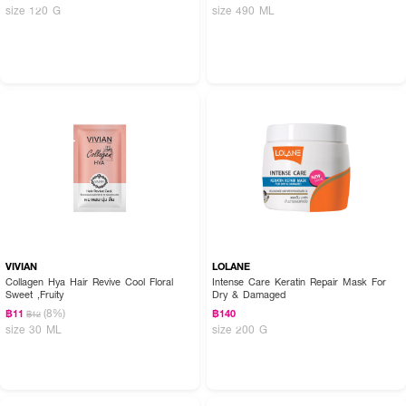
size 120 G
size 490 ML
VIVIAN
LOLANE
Collagen Hya Hair Revive Cool Floral
Intense Care Keratin Repair Mask For
Sweet ,Fruity
Dry & Damaged
(8%)
฿11
฿140
฿12
size 30 ML
size 200 G