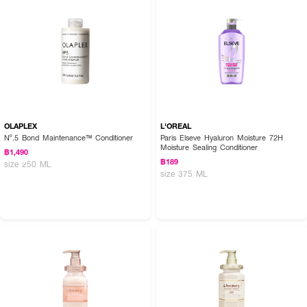
OLAPLEX
L'OREAL
Nº.5 Bond Maintenance™ Conditioner
Paris Elseve Hyaluron Moisture 72H
Moisture Sealing Conditioner
฿1,490
฿189
size 250 ML
size 375 ML