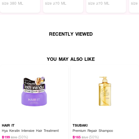
size 380 ML
size 270 ML
size 270 ML
size
RECENTLY VIEWED
YOU MAY ALSO LIKE
HAIR IT
TSUBAKI
Hya Keratin Intensive Hair Treatment
Premium Repair Shampoo
(50%)
(50%)
฿199
฿165
฿395
฿329