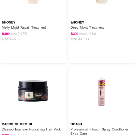
&HONEY
&HONEY
Melty Moist Repair Treatment
Deep Moist Treatment
(27%)
(27%)
฿399
฿399
฿550
฿550
size 445 G
size 445 G
DAENG GI MEO RI
DCASH
Dlaesoo Intensive Nourishing Hair Pack
Professional Intouch Spray Conditioner
Extra Care