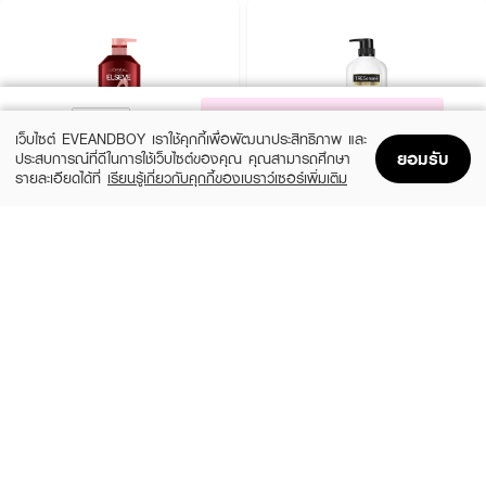
NOTIFY ME
เว็บไซต์ EVEANDBOY เราใช้คุกกี้เพื่อพัฒนาประสิทธิภาพ และ
ยอมรับ
ประสบการณ์ที่ดีในการใช้เว็บไซต์ของคุณ คุณสามารถศึกษา
รายละเอียดได้ที่
เรียนรู้เกี่ยวกับคุกกี้ของเบราว์เซอร์เพิ่มเติม
Home
Home
Promotions
Promotions
Shopping Bag
Shopping Bag
Account
Account
L'OREAL
TRESEMME
Elseve Fall Resist 3X Anti-Hairfall
Keratin Smooth Hair Conditioner
Conditioner-Scalp+Hair
(30%)
฿139
฿199
฿179
size 380 ML
size 375 ML