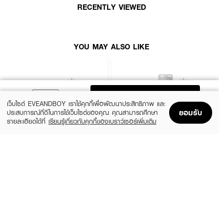
RECENTLY VIEWED
สระผมในชีวิตประจำวัน เพื่อให้ผมคุณมีสุขภาพดีในทุกวัน
● PANTENE Hair Fall Control Shampoo + Condi
● ช่วยเพิ่มความแข็งแรงให้กับเส้นผมตั้งแต่โคนจรดปลาย
YOU MAY ALSO LIKE
● ช่วยให้ผมขาดหลุดร่วงลดลงถึง 98% และช่วยให้ผมดูมีสุขภาพดีขึ้นทุกครั้งหลัง
สระ
● สำหรับการสระผมในชีวิตประจำวัน เพื่อให้ผมคุณมีสุขภาพดีในทุกวัน
ADD TO BAG
เว็บไซต์ EVEANDBOY เราใช้คุกกี้เพื่อพัฒนาประสิทธิภาพ และ
ยอมรับ
ประสบการณ์ที่ดีในการใช้เว็บไซต์ของคุณ คุณสามารถศึกษา
รายละเอียดได้ที่
เรียนรู้เกี่ยวกับคุกกี้ของเบราว์เซอร์เพิ่มเติม
Home
Home
Promotions
Promotions
Shopping Bag
Shopping Bag
Account
Account
JOJI SECRET YOUNG
OLAPLEX
Charcoal Keratin Treatment Mask
Nº.3 Hair Perfector™
(16%)
฿159
฿1,490
฿189
size 300 G
size 100 ML