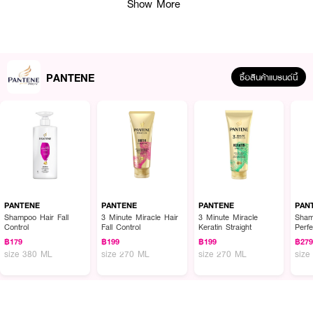
Show More
PANTENE
ซื้อสินค้าแบรนด์นี้
PANTENE
PANTENE
PANTENE
PAN
Shampoo Hair Fall
3 Minute Miracle Hair
3 Minute Miracle
Sham
Control
Fall Control
Keratin Straight
Perfe
Boun
฿179
฿199
฿199
฿27
size 380 ML
size 270 ML
size 270 ML
size
ผลลัพธ์ที่ได้ :
ช่วยให้ผม
ขาดหลุดร่วงลดลงถึง 98% และช่วยให้ผมดูมีสุขภาพดีขึ้นทุกครั้งหลัง
สระ นี่คือแชมพูที่ป้องกันผมขาดหลุดร่วงที่คุณต้องการ ออกแบบมาสำหรับการ