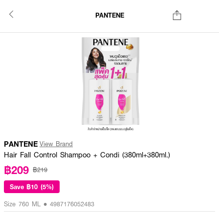
PANTENE
PANTENE
View Brand
Hair Fall Control Shampoo + Condi (380ml+380ml.)
฿209
฿219
Save
฿10 (5%)
Size 760 ML • 4987176052483