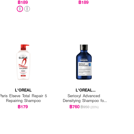
Filling Shampoo
฿189
฿189
L'OREAL
L'OREAL
PROFESSIONNEL
Paris Elseve Total Repair 5
Serioxyl Advanced
Repairing Shampoo
Densitying Shampoo for
Thinning Hair
฿179
฿760
฿950
(20%)