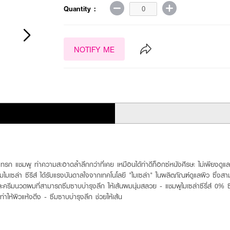
Quantity :
NOTIFY ME
ก แชมพู ทำความสะอาดล้ำลึกกว่าที่เคย เหมือนได้ทำดีท็อกซ์หนังศีรษะ ไม่เพียงดูแลแค
มไมเซล่า ซีรีส์ ได้รับแรงบันดาลใจจากเทคโนโลยี "ไมเซล่า" ในผลิตภัณฑ์ดูแลผิว ซึ่ง
และครีมนวดผมที่สามารถซึมซาบบำรุงลึก ให้เส้นผมนุ่มสลวย - แชมพูไมเซล่าซีรี่ส์ 0% ซ
้ผิวแห้งตึง - ซึมซาบบำรุงลึก ช่วยให้เส้น