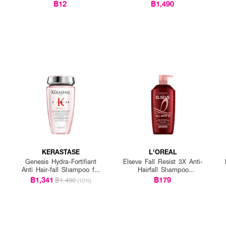
25g P12
฿12
฿1,490
KERASTASE
L'OREAL
Genesis Hydra-Fortifiant
Elseve Fall Resist 3X Anti-
Anti Hair-fall Shampoo for
Hairfall Shampoo
Fine Hair
Scalp+Hair
฿1,341
฿179
฿1,490
(10%)