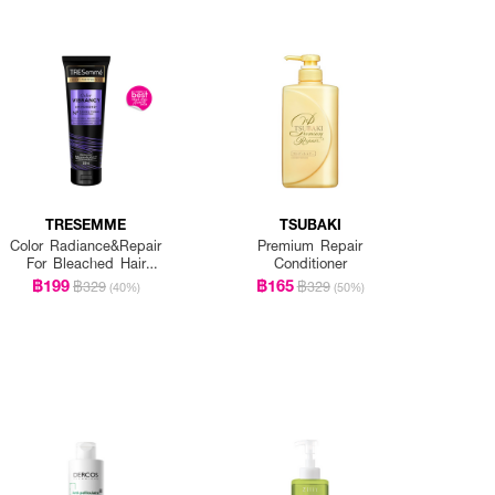
TRESEMME
TSUBAKI
Color Radiance&Repair
Premium Repair
For Bleached Hair
Conditioner
Shampoo
฿199
฿165
฿329
฿329
(40%)
(50%)