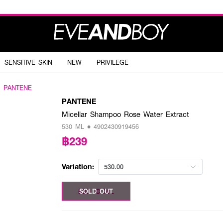
SENSITIVE SKIN
NEW
PRIVILEGE
PANTENE
PANTENE
Micellar Shampoo Rose Water Extract
530 ML • 4902430919456
฿239
Variation:
530.00
530.00 ML
SOLD OUT