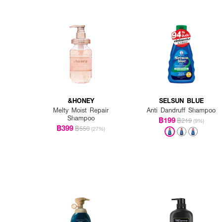
&HONEY
SELSUN BLUE
Melty Moist Repair
Anti Dandruff Shampoo
Shampoo
฿199
฿219
(9%)
฿399
฿550
(27%)