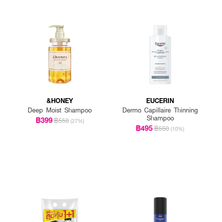
&HONEY
EUCERIN
Deep Moist Shampoo
Dermo Capillaire Thinning
Shampoo
฿399
฿550
(27%)
฿495
฿550
(10%)