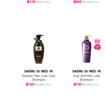
฿179
฿950
฿350
฿1,690
(49%)
(44%)
DAENG GI MEO RI
DAENG GI MEO RI
Dlaesoo Hair Loss Care
Jingi Anti-Hair Loss
Shampoo
Shampoo
฿750
฿750
฿1,390
฿1,290
(46%)
(42%)