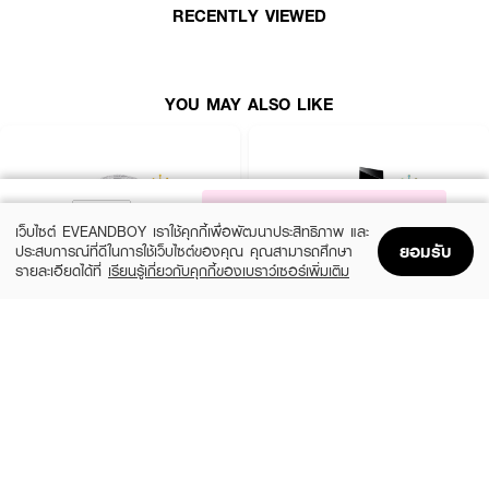
RECENTLY VIEWED
YOU MAY ALSO LIKE
NOTIFY ME
เว็บไซต์ EVEANDBOY เราใช้คุกกี้เพื่อพัฒนาประสิทธิภาพ และ
ยอมรับ
ประสบการณ์ที่ดีในการใช้เว็บไซต์ของคุณ คุณสามารถศึกษา
รายละเอียดได้ที่
เรียนรู้เกี่ยวกับคุกกี้ของเบราว์เซอร์เพิ่มเติม
Home
Home
Promotions
Promotions
Shopping Bag
Shopping Bag
Account
Account
CHLOE
YVES SAINT LAURENT
Signature EDP Mini
Libre EDP
(36%)
(10%)
฿1,399
฿3,555
฿2,200
฿3,950
size 20 ML
3 Variations
How To Use :
ฉีด
PARIS HILTON Gold Rush EDP
ตามบริเวณจุดชีพจร เช่น ต้นคอ ข้อมือ