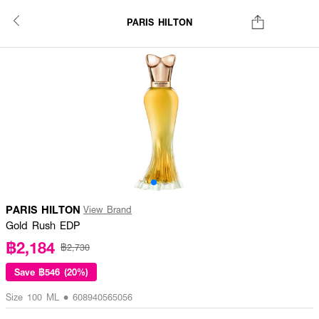
PARIS HILTON
PARIS HILTON
View Brand
Gold Rush EDP
฿2,184
฿2,730
Save
฿546 (20%)
Size 100 ML • 608940565056