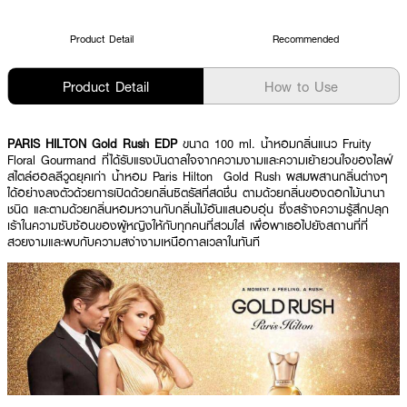
Product Detail
Recommended
Product Detail
How to Use
PARIS HILTON Gold Rush EDP
ขนาด 100 ml. น้ำหอมกลิ่นแนว Fruity
Floral Gourmand ที่ได้รับแรงบันดาลใจจากความงามและความเย้ายวนใจของไลฟ์
สไตล์ฮอลลีวูดยุคเก่า น้ำหอม Paris Hilton Gold Rush ผสมผสานกลิ่นต่างๆ
ได้อย่างลงตัวด้วยการเปิดด้วยกลิ่นซิตรัสที่สดชื่น ตามด้วยกลิ่นของดอกไม้นานา
ชนิด และตามด้วยกลิ่นหอมหวานกับกลิ่นไม้อันแสนอบอุ่น ซึ่งสร้างความรู้สึกปลุก
เร้าในความซับซ้อนของผู้หญิงให้กับทุกคนที่สวมใส่ เพื่อพาเธอไปยังสถานที่ที่
สวยงามและพบกับความสง่างามเหนือกาลเวลาในทันที