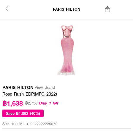
PARIS HILTON
PARIS HILTON
View Brand
Rose Rush EDP(MFG 2022)
฿1,638
Only 1 left
฿2,730
Save
฿1,092 (40%)
Size 100 ML • 2222222225072