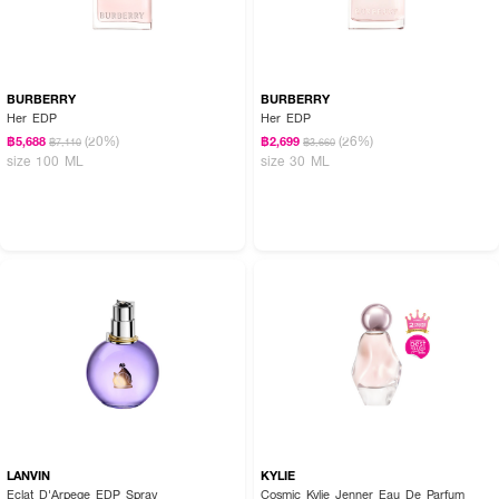
BURBERRY
BURBERRY
Her EDP
Her EDP
(20%)
(26%)
฿5,688
฿2,699
฿7,110
฿3,660
size 100 ML
size 30 ML
LANVIN
KYLIE
Eclat D'Arpege EDP Spray
Cosmic Kylie Jenner Eau De Parfum