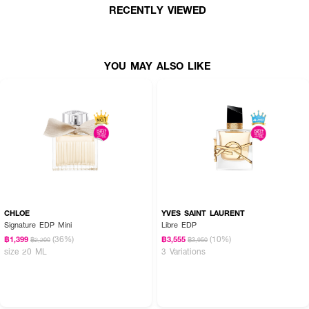
บันดาลใจจากเรื่องราวความรักอันแสนหวาน น้ำหอม Paris Hilton Rosé Rush
RECENTLY VIEWED
สร้างสรรค์กลิ่นอายของความเป็นผู้หญิงด้วยการผสานกลิ่นหอมของดอกไม้นานา
พันธุ์และเพิ่มเติมด้วยกลีบกุหลาบ พร้อมเนรมิตกลิ่นหอมอันหรูหราของลิ้นจี่
มะละกอ และอำพัน เพื่อการเดินทางสู่ความรักชั่วนิรันดร์
YOU MAY ALSO LIKE
•
Top Notes:
Rose Petals, Litchi, Neroli
•
Middle Notes:
May Rose, Papaya, Peony
•
Base Notes:
White Musk, Amber, Cedar
•
ขนาด 100 ml.
CHLOE
YVES SAINT LAURENT
Signature EDP Mini
Libre EDP
(36%)
(10%)
฿1,399
฿3,555
฿2,200
฿3,950
size 20 ML
3 Variations