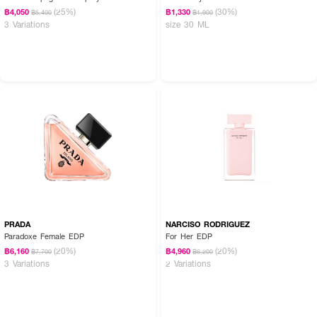
(25%)
(30%)
฿4,050
฿1,330
฿5,400
฿1,900
3 Variations
size 30 ML
PRADA
NARCISO RODRIGUEZ
Paradoxe Female EDP
For Her EDP
(20%)
(20%)
฿6,160
฿4,960
฿7,700
฿6,200
3 Variations
2 Variations