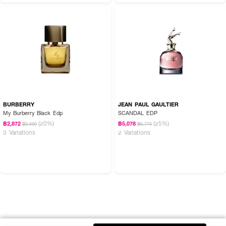
BURBERRY
JEAN PAUL GAULTIER
My Burberry Black Edp
SCANDAL EDP
(20%)
(25%)
฿2,872
฿5,078
฿3,590
฿6,770
3 Variations
2 Variations