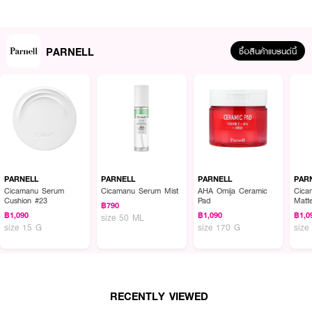
PARNELL
ซื้อสินค้าแบรนด์นี้
ผลลัพธ์ที่ได้ :
PARNELL AHA Omija Ceramic Pad
โทนเนอร์เช็ดผิวแบบแผ่น ที่มีน้ำยาสารกัด
เข้มข้น บรรจุ 60 แผ่น เหมาะสำหรับการใช้เป็นขั้นตอนเช็ดหลังล้างหน้าเพื่อ ผลัด
เซลล์ผิวอย่างอ่อนโยน ก่อนแต่งหน้า หรือใช้ระหว่างวันเพื่อปรับพื้นผิวให้เรียบ
เนียน
PARNELL
PARNELL
PARNELL
PAR
Cicamanu Serum
Cicamanu Serum Mist
AHA Omija Ceramic
Cica
· ช่วยขจัดสิ่งสกปรกที่ตกค้าง
Cushion #23
Pad
Matt
฿790
฿1,090
฿1,090
฿1,0
size 50 ML
· ผลัดเซลล์ที่ตายแล้ว
size 15 G
size 170 G
size
· มี AHA ให้ผิวชุ่มชื้นเรียบเนียน
· AHA 9.12% ผลัดเซลล์ผิว
· กำจัดสิวหัวดำ (แบบล้างออก)
RECENTLY VIEWED
· ผิวแพ้ง่าย ไม่ระคายเคืองผิว