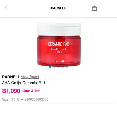
PARNELL
PARNELL
View Brand
AHA Omija Ceramic Pad
฿1,090
Only 3 left
Size 170 G • 8809704092500