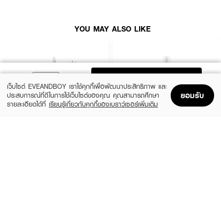
· FDA Registration No. : 10-2-6800020486
YOU MAY ALSO LIKE
ADD TO BAG
เว็บไซต์ EVEANDBOY เราใช้คุกกี้เพื่อพัฒนาประสิทธิภาพ และ
ยอมรับ
ประสบการณ์ที่ดีในการใช้เว็บไซต์ของคุณ คุณสามารถศึกษา
รายละเอียดได้ที่
เรียนรู้เกี่ยวกับคุกกี้ของเบราว์เซอร์เพิ่มเติม
Home
Home
Promotions
Promotions
Shopping Bag
Shopping Bag
Account
Account
THE ORDINARY
KIEHL'S
Glycolic Acid 7% Exfoliating Toner
Calendula Herbal Extract Alcohol-Free
Toner
฿770
(15%)
฿1,062.50
฿1,250
size 240 ML
3 Variations