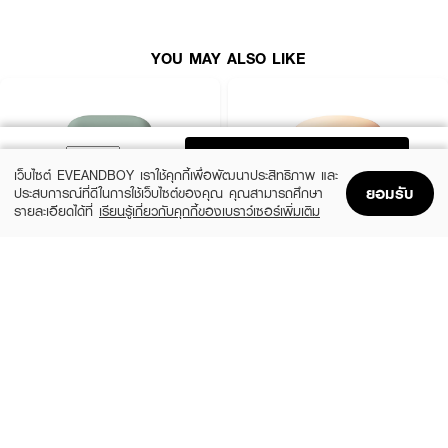
· Sodium Hyaluronate (โซเดียมไฮยาลูโรเนต): ช่วยล็อคความชุ่มชื้นในผิว
· FDA Registration No. : 10-2-6700039659
YOU MAY ALSO LIKE
ADD TO BAG
เว็บไซต์ EVEANDBOY เราใช้คุกกี้เพื่อพัฒนาประสิทธิภาพ และ
ยอมรับ
ประสบการณ์ที่ดีในการใช้เว็บไซต์ของคุณ คุณสามารถศึกษา
รายละเอียดได้ที่
เรียนรู้เกี่ยวกับคุกกี้ของเบราว์เซอร์เพิ่มเติม
Home
Home
Promotions
Promotions
Shopping Bag
Shopping Bag
Account
Account
LANEIGE
SKINTIFIC MAKEUP
Neo Cushion Matte 13N1 15G*2 (23
Cover All Perfect Cushion SPF35
PA++++
(10%)
฿1,350
฿1,500
(50%)
฿379
฿759
5 Variations
10 Variations