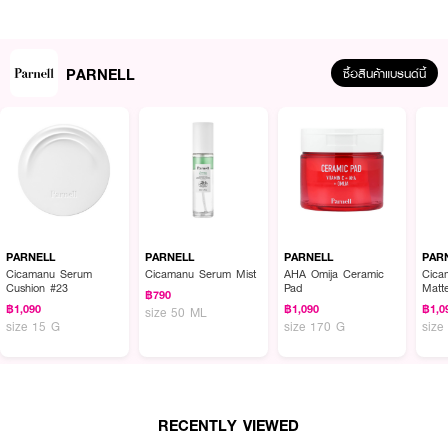
PARNELL
ซื้อสินค้าแบรนด์นี้
ผลลัพธ์ที่ได้ :
PARNELL Cicamanu Serum In-Matte Cushion
เป็นผลิตภัณฑ์บำรุงผิวในรูป
แบบคุชชั่นที่มีคุณสมบัติในการฟื้นฟูผิวจากการระคายเคือง ด้วยส่วนผสมหลักจาก
Centella Asiatica (ใบบัวบก) และ Panthenol ช่วยบำรุงผิวให้มีความชุ่มชื้นและแข็ง
PARNELL
PARNELL
PARNELL
PAR
แรงขึ้น เหมาะสำหรับผู้ที่มีผิวแพ้ง่ายหรือผิวที่ต้องการการฟื้นฟูจากปัญหาผิว
Cicamanu Serum
Cicamanu Serum Mist
AHA Omija Ceramic
Cica
Cushion #23
Pad
Matt
ต่างๆ
฿790
฿1,090
฿1,090
฿1,0
size 50 ML
· Centella Asiatica Extract (สารสกัดจากใบบัวบก): ช่วยลดการอักเสบ และช่วย
size 15 G
size 170 G
size
ในการฟื้นฟูผิว
· Panthenol (แพนทีนอล): ช่วยให้ความชุ่มชื้นและรักษาผิวให้แข็งแรง
· Niacinamide (วิตามิน B3): ช่วยปรับสีผิวให้สม่ำเสมอและลดเลือนจุดด่างดำ
RECENTLY VIEWED
· Hyaluronic Acid (กรดไฮยาลูโรนิก): ช่วยเติมเต็มความชุ่มชื้นให้ผิว