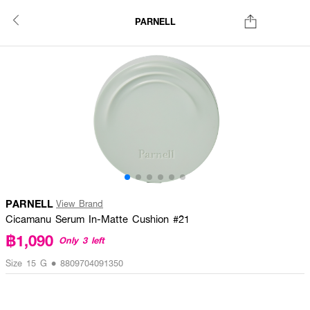
PARNELL
PARNELL
View Brand
Cicamanu Serum In-Matte Cushion #21
฿1,090
Only 3 left
Size 15 G • 8809704091350