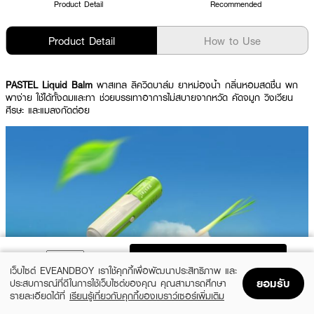
Product Detail
Recommended
Product Detail
How to Use
PASTEL Liquid Balm
พาสเทล ลิควิดบาล์ม ยาหม่องน้ำ กลิ่นหอมสดชื่น พก
พาง่าย ใช้ได้ทั้งดมและทา ช่วยบรรเทาอาการไม่สบายจากหวัด คัดจมูก วิงเวียน
ศีรษะ และแมลงกัดต่อย
ADD TO BAG
เว็บไซต์ EVEANDBOY เราใช้คุกกี้เพื่อพัฒนาประสิทธิภาพ และ
ยอมรับ
ประสบการณ์ที่ดีในการใช้เว็บไซต์ของคุณ คุณสามารถศึกษา
Show More
รายละเอียดได้ที่
เรียนรู้เกี่ยวกับคุกกี้ของเบราว์เซอร์เพิ่มเติม
Home
Home
Promotions
Promotions
Shopping Bag
Shopping Bag
Account
Account