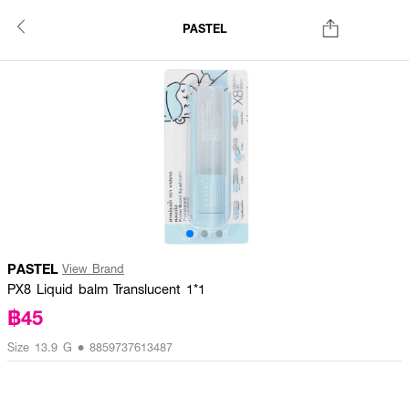
PASTEL
PASTEL
View Brand
PX8 Liquid balm Translucent 1*1
฿45
Size 13.9 G • 8859737613487