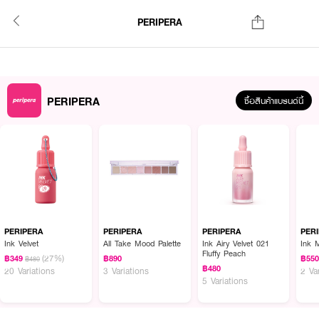
PERIPERA
PERIPERA
ซื้อสินค้าแบรนด์นี้
PERIPERA
PERIPERA
PERIPERA
PER
Ink Velvet
All Take Mood Palette
Ink Airy Velvet 021
Ink 
Fluffy Peach
(27%)
฿349
฿890
฿55
฿480
฿480
20 Variations
3 Variations
2 Va
5 Variations