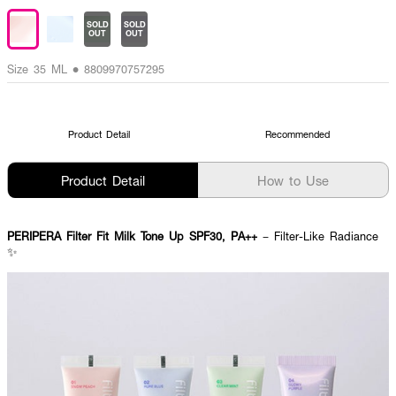
SOLD
SOLD
OUT
OUT
Size 35 ML • 8809970757295
Product Detail
Recommended
Product Detail
How to Use
PERIPERA Filter Fit Milk Tone Up SPF30, PA++
– Filter-Like Radiance
✨