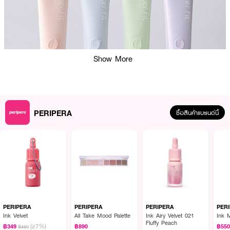
Show More
PERIPERA
ซื้อสินค้าแบรนด์นี้
ผลลัพธ์ที่ได้:
โทนอัพเบสเนื้อมิลค์ที่มอบผิวกระจ่างใส เปล่งประกายเหมือนเปิดฟิลเตอร์ ด้วย
Filter Fit Technology เคลือบผิวบางเบาแต่ช่วยปรับสีผิวให้เรียบเนียน ผ่องสว่าง
โดยไม่ลอยหรือหมองแม้ในแสงกลางแจ้ง พร้อม Blur Filter Effect ช่วยพรางรู
ขุมขน ให้ผิวดูเนียนละเอียดแบบผิวรีทัช เหมาะใช้เป็นเบสก่อนรองพื้นหรือใช้เดี่ยว ๆ
PERIPERA
PERIPERA
PERIPERA
PER
ในวันที่อยากได้ลุคสดใสสบายผิว ☁️💗
Ink Velvet
All Take Mood Palette
Ink Airy Velvet 021
Ink 
Fluffy Peach
(27%)
฿349
฿890
฿55
฿480