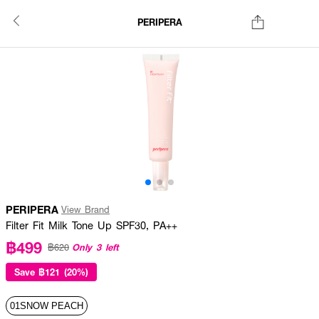
PERIPERA
PERIPERA
View Brand
Filter Fit Milk Tone Up SPF30, PA++
฿499
Only 3 left
฿620
Save
฿121 (20%)
01SNOW PEACH