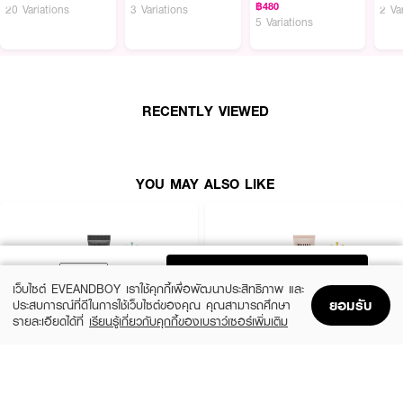
฿480
20 Variations
3 Variations
2 Va
5 Variations
● เนื้อเบสบางเบา ปรับผิวให้ผ่องใสดูมีมิติทันที
● เคลือบผิวบางเบา ให้ผิวดูเรียบเนียนไม่เป็นคราบ
● ให้ลุคผิวโกลว์ใสแบบเปิดฟิลเตอร์ในแอป
RECENTLY VIEWED
● มีค่า SPF30 PA++ ช่วยปกป้องผิวจากแสงแดด
● FDA Registration Number: 10-2-6800023701
● Product Quantity: 35 ML
YOU MAY ALSO LIKE
● มีให้เลือก 4 เฉดสี:
• 01 Snow Peach — ผิวอมชมพูเปล่งปลั่ง
• 02 Pure Blue — ผิวขาวใสกระจ่างเย็น
ADD TO BAG
เว็บไซต์ EVEANDBOY เราใช้คุกกี้เพื่อพัฒนาประสิทธิภาพ และ
• 03 Clear Mint — ผิวสว่างลดรอยแดง
ยอมรับ
ประสบการณ์ที่ดีในการใช้เว็บไซต์ของคุณ คุณสามารถศึกษา
รายละเอียดได้ที่
เรียนรู้เกี่ยวกับคุกกี้ของเบราว์เซอร์เพิ่มเติม
• 04 Glowy Purple — ผิวผ่องอมชมพูโกลว์ใส
Home
Home
Promotions
Promotions
Shopping Bag
Shopping Bag
Account
Account
IN2IT
MILLE
Primer++ PMP
Snail Bright Primer SPF15 PA+