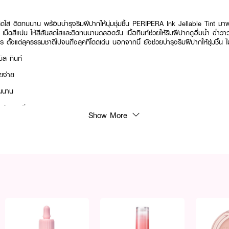
สันสดใส ติดทนนาน พร้อมบำรุงริมฝีปากให้นุ่มชุ่มชื้น PERIPERA Ink Jellable Tint มาพร้อ
ะ เม็ดสีแน่น ให้สีสันสดใสและติดทนนานตลอดวัน เนื้อทินท์ช่วยให้ริมฝีปากดูอิ่มน้ำ ฉ่ำว
ตั้งแต่ลุคธรรมชาติไปจนถึงลุคที่โดดเด่น นอกจากนี้ ยังช่วยบำรุงริมฝีปากให้ชุ่มชื้น ไม
ล ทินท์​
่ยง่าย​
นนาน​
 สุขภาพดี​
Show More
ต้องการ​
แห้งแตก​