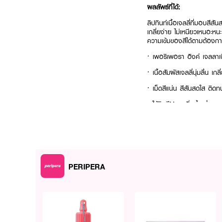
ผลลัพธ์ที่ได้:
ลิปทินท์เนื้อเจลลี่ที่มอบสี
เกลี่ยง่าย ไม่เหนียวเหนอะหน
ความเข้มของสีได้ตามต้องการ 
· เพอริเพอรา อิงค์ เจลลาเบิ
· เนื้อสัมผัสเจลลี่นุ่มลื่น เกลี
· เม็ดสีแน่น สีสันสดใส ติดท
· ให้ริมฝีปากดูอิ่มน้ำ ฉ่ำวาว
· ปรับความเข้มของสีได้ตาม
· บำรุงริมฝีปากให้ชุ่มชื้น ไม่
PERIPERA