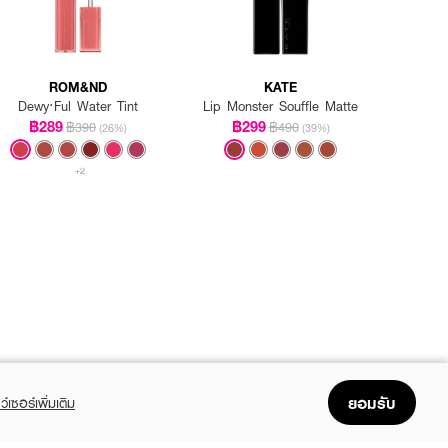
ROM&ND
KATE
Dewy·Ful Water Tint
Lip Monster Souffle Matte
฿289
฿299
฿390
฿490
(26%)
(39%)
+2
ยอมรับ
ว์เซอร์เพิ่มเติม