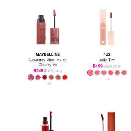
MAYBELLINE
4U2
Superstay Vinyl Ink 35
Jelly Tint
Cheeky As
฿199
฿299
(33%)
฿249
฿329
(24%)
+8
+29