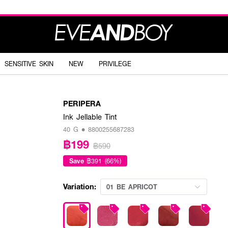
SENSITIVE SKIN
NEW
PRIVILEGE
PERIPERA
Ink Jellable Tint
40 G • 8800255687283
฿199
฿590
Save
฿391 (66%)
Variation:
01 BE APRICOT