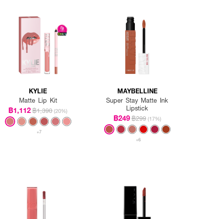
KYLIE
MAYBELLINE
Matte Lip Kit
Super Stay Matte Ink
Lipstick
฿1,112
฿1,390
(20%)
฿249
฿299
(17%)
+7
+6