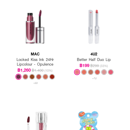
MAC
4U2
Locked Kiss Ink 24Hr
Better Half Duo Lip
Lipcolour - Opulence
฿199
฿299
(33%)
฿1,260
฿1,400
(10%)
+12
+22