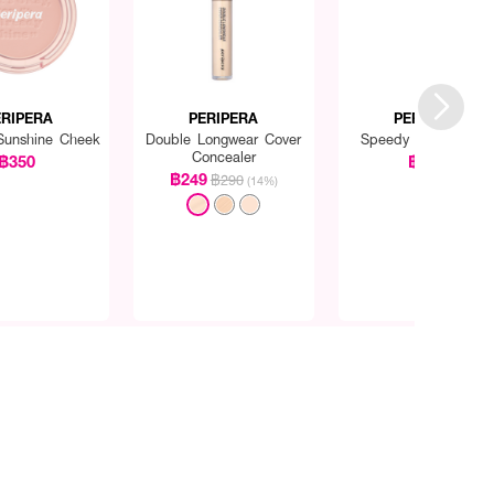
ERIPERA
PERIPERA
PERIPERA
Sunshine Cheek
Double Longwear Cover
Speedy Skinny Bro
Concealer
฿350
฿300
฿249
฿290
(14%)