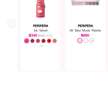
PERIPERA
PERIPERA
Ink Velvet
All Take Mood Palette
฿349
฿890
฿480
(27%)
+14