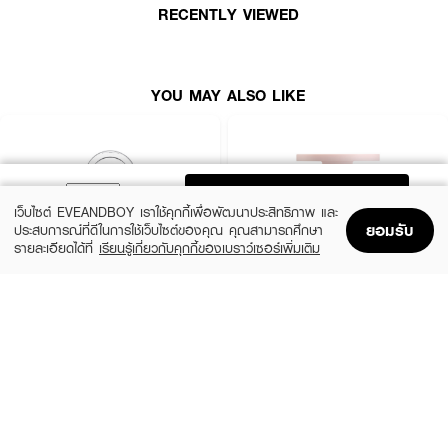
· มีเฉดสีหลากหลายที่ออกแบบมาให้เข้ากับโทนสีผิวทั้งผิวขาว ผิวเหลือง และผิว
RECENTLY VIEWED
สองสี
· ดีไซน์เรียบง่าย ขนาดเล็กพกพาสะดวก เหมาะสำหรับการใช้งานในชีวิตประจำวัน
YOU MAY ALSO LIKE
ADD TO BAG
เว็บไซต์ EVEANDBOY เราใช้คุกกี้เพื่อพัฒนาประสิทธิภาพ และ
ยอมรับ
ประสบการณ์ที่ดีในการใช้เว็บไซต์ของคุณ คุณสามารถศึกษา
รายละเอียดได้ที่
เรียนรู้เกี่ยวกับคุกกี้ของเบราว์เซอร์เพิ่มเติม
Home
Home
Promotions
Promotions
Shopping Bag
Shopping Bag
Account
Account
CLINIQUE
KYLIE
Cheek Pop
Cosmetics Hybrid Blush
(10%)
(20%)
฿1,080
฿768
฿1,200
฿960
14 Variations
6 Variations