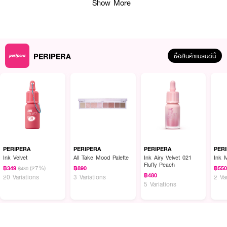
Show More
PERIPERA
ซื้อสินค้าแบรนด์นี้
ผลลัพธ์ที่ได้ :
บลัชออน 2 สีในตลับเดียว เนื้อเนียนละเอียด ไม่ร่วงเป็นฝุ่นผง ปัดแล้วกระจายตัว
และเซตเข้ากับผิวหน้าได้อย่างดี โทนสีเป็นธรรมชาติ ช่วยขับผิวพร้อมเพิ่มความสว่าง
ให้กับใบหน้า สามารถปัดได้ทั้งแบบแยกสีหรือปัดรวมกัน
PERIPERA
PERIPERA
PERIPERA
PER
· PERIPERA Pure Blushed Custom Cheek
Ink Velvet
All Take Mood Palette
Ink Airy Velvet 021
Ink 
Fluffy Peach
(27%)
฿349
฿890
฿55
฿480
· เพอริเพอร่า เพียว บลัชเชด คัสตอม ชีค
฿480
20 Variations
3 Variations
2 Va
5 Variations
· โทนสีบลัชมีความหลากหลาย ตั้งแต่โทนสีอ่อนหวานไปจนถึงโทนอบอุ่น เหมาะ
สำหรับลุคที่ดูเป็นธรรมชาติ
· เนื้อบลัชนุ่ม เบลนด์ง่าย ช่วยให้แก้มดูเนียนและสีสม่ำเสมอ