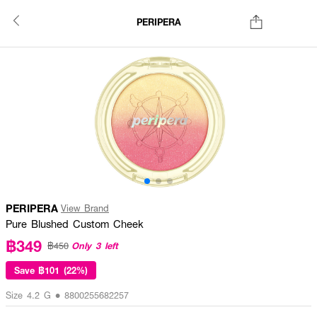
PERIPERA
PERIPERA
View Brand
Pure Blushed Custom Cheek
฿349
Only 3 left
฿450
Save
฿101 (22%)
Size 4.2 G • 8800255682257