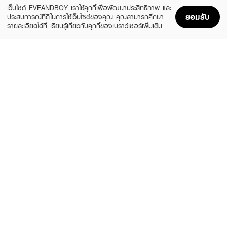
เว็บไซต์ EVEANDBOY เราใช้คุกกี้เพื่อพัฒนาประสิทธิภาพ และ
ยอมรับ
ประสบการณ์ที่ดีในการใช้เว็บไซต์ของคุณ คุณสามารถศึกษา
รายละเอียดได้ที่
เรียนรู้เกี่ยวกับคุกกี้ของเบราว์เซอร์เพิ่มเติม
Home
Home
Promotions
Promotions
Shopping Bag
Shopping Bag
Account
Account
MELLME
SASI
Eyebrow Pencil
Brow To Be Auto Pencil
(34%)
฿18
฿59
฿89
2 Variations
2 Variations