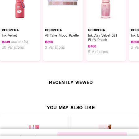
PERIPERA
PERIPERA
PERIPERA
PER
Ink Velvet
All Take Mood Palette
Ink Airy Velvet 021
Ink 
Fluffy Peach
(27%)
฿349
฿890
฿55
฿480
฿480
20 Variations
3 Variations
2 Va
5 Variations
RECENTLY VIEWED
YOU MAY ALSO LIKE
NOTIFY ME