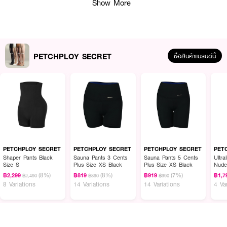
Show More
PETCHPLOY SECRET
ซื้อสินค้าแบรนด์นี้
ผลลัพธ์ที่ได้ :
PETCHPLOY SECRET EverLuxe Tights
ถุงน่องนวัตกรรมใหม่สำหรับผู้หญิง
ไม่มีวันขาด ผลิตจากเส้นใยทอพิเศษทนทาน สวมใส่สบาย ช่วยกระชับต้นขาและมอบ
ลุคขาเรียวเนียนเงางามมั่นใจและดูดีได้ตลอดวัน
PETCHPLOY SECRET
PETCHPLOY SECRET
PETCHPLOY SECRET
PET
· ถุงน่องนวัตกรรมใหม่สำหรับผู้หญิง ไม่มีวันขาด
Shaper Pants Black
Sauna Pants 3 Cents
Sauna Pants 5 Cents
Ultra
Size S
Plus Size XS Black
Plus Size XS Black
Nude
· ผลิตจากเส้นใยทอพิเศษทนทาน สวมใส่สบาย
(8%)
(8%)
(7%)
฿2,299
฿819
฿919
฿1,7
฿2,490
฿890
฿990
8 Variations
14 Variations
14 Variations
4 Va
· ช่วยกระชับต้นขาและมอบลุคขาเรียวเนียนเงางามมั่นใจ