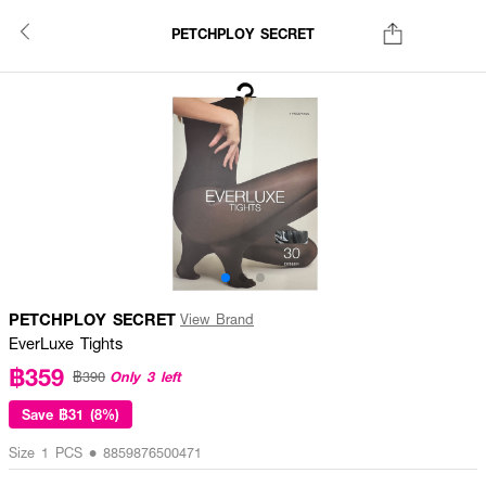
PETCHPLOY SECRET
PETCHPLOY SECRET
View Brand
EverLuxe Tights
฿359
Only 3 left
฿390
Save
฿31 (8%)
Size 1 PCS • 8859876500471