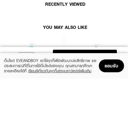
● ช่วยควบคุมความมัน และสลายไขมันอุดตันรูขุมขน
RECENTLY VIEWED
● ขนาด 100 ml
YOU MAY ALSO LIKE
ADD TO BAG
เว็บไซต์ EVEANDBOY เราใช้คุกกี้เพื่อพัฒนาประสิทธิภาพ และ
ยอมรับ
ประสบการณ์ที่ดีในการใช้เว็บไซต์ของคุณ คุณสามารถศึกษา
รายละเอียดได้ที่
เรียนรู้เกี่ยวกับคุกกี้ของเบราว์เซอร์เพิ่มเติม
Home
Home
Promotions
Promotions
Shopping Bag
Shopping Bag
Account
Account
CERAVE
CERAVE
SA Smoothing Cleanser
SA Smoothing Cleanser
฿570
฿830
size 236 ML
size 473 ML