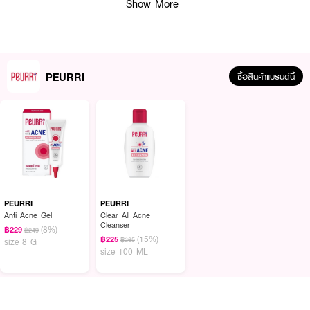
Show More
PEURRI
ซื้อสินค้าแบรนด์นี้
ผลลัพธ์ที่ได้ :
เจลล้างหน้าสูตรอ่อนโยน เหมาะสำหรับคนที่เป็นสิว PEURRI Acne Cleanser ช่วย
ควบคุมความมันระหว่างวัน ด้วยนวัตกรรม Acnacylic ABTM เอกสิทธิ์เฉพาะเพียว
รี ผสาน Salicylic acid และ Acne Buster พลังสารสกัดธรรมชาติ 8 ชนิด ช่วย
PEURRI
PEURRI
ขจัดสิ่งสกปรก ลดการสะสมของเชื้อ P. acne และการอักเสบของสิว พร้อมบำรุง
Anti Acne Gel
Clear All Acne
Cleanser
ผิว​ให้​ชุ่มชื้น​ ลดโอกาสการทิ้งรอยดำ รอยแดงจากสิว
(8%)
฿229
฿249
(15%)
฿225
฿265
size 8 G
● เจลล้างหน้าอ่อนโยนพิเศษ สำหรับคนเป็นทุกสิว ผิวแพ้ง่าย
size 100 ML
● ทำความสะอาดผิวถึงต้นตอ ด้วยนวัตกรรม Acnacylic AB
● มีส่วนผสมจาก Salicylic และ Acna Buster ที่ช่วยฆ่าเชื้อสิว