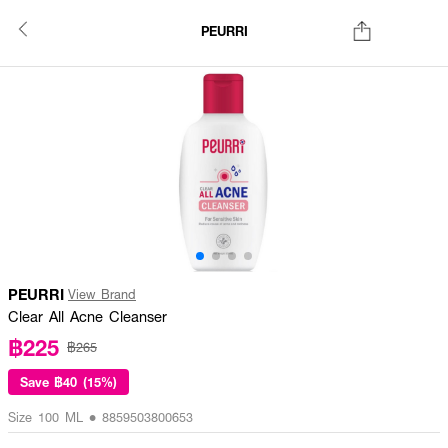
PEURRI
PEURRI
View Brand
Clear All Acne Cleanser
฿225
฿265
Save
฿40 (15%)
Size 100 ML • 8859503800653