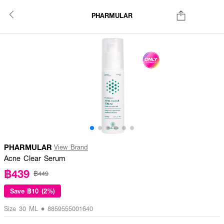
PHARMULAR
PHARMULAR
View Brand
Acne Clear Serum
฿439
฿449
Save
฿10 (2%)
Size 30 ML • 8859555001640