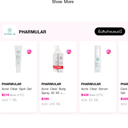
Show More
PHARMULAR
ซื้อสินค้าแบรนด์นี้
ผลลัพธ์ที่ได้ :
PHARMULAR Acne Clear Serum
เซรั่มเนื้อบางเบา ซึมไว ไม่เหนียวเหนอะหนะ
เหมาะสำหรับผิวเป็นสิวโดยเฉพาะ ผลิตโดยเภสัชกรเพื่อดูแลปัญหาสิวอย่าง
ครอบคลุม เติมเต็มความชุ่มชื้นให้ผิว พร้อมส่วนผสมสำคัญที่ช่วยลดเลือนรอยแดง
PHARMULAR
PHARMULAR
PHARMULAR
PHA
รอยดำหลังสิว ปลอบประโลมผิวอ่อนแอ ลดโอกาสเกิดสิวซ้ำซาก และควบคุมความ
Acne Clear Spot Gel
Acne Clear Body
Acne Clear Serum
Dark
Spray 30 Ml +
Gel
มันบนใบหน้าระหว่างวัน
(4%)
(2%)
฿219
฿439
฿229
฿449
Pharmular Acne Clear
฿399
฿26
size 7 ML
size 30 ML
Body Wash 200 Ml
· นวัตกรรมเวชสำอางโดยเภสัชกร: สร้างมาเพื่อผิวเป็นสิวโดยตรง ให้ผลลัพธ์
size 230 ML
size
ชัดเจนและอ่อนโยนต่อผิว
· ลดเลือนรอยแดง รอยดำจากสิว
· ปลอบประโลมผิวและเสริมความชุ่มชื้น