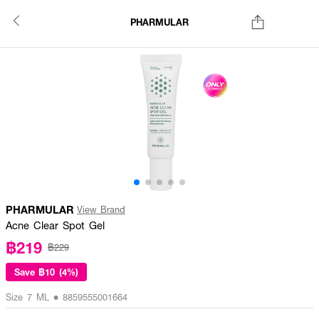
PHARMULAR
PHARMULAR
View Brand
Acne Clear Spot Gel
฿219
฿229
Save
฿10 (4%)
Size 7 ML • 8859555001664