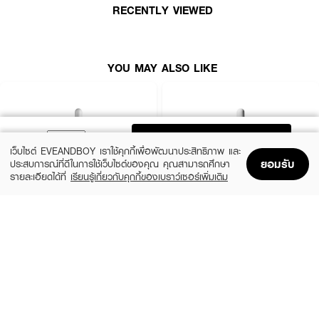
· ไม่ทำให้ผิวแห้งตึงเหมือนยาแต้มสิวสูตรแรง สามารถใช้ได้วันละ 2 ครั้ง เช้าและเย็น
RECENTLY VIEWED
· เหมาะสำหรับผู้ที่มีปัญหาสิวซ้ำซากหรือเป็นสิวง่าย
· FDA Registration No. : 73-1-6700019231
YOU MAY ALSO LIKE
ADD TO BAG
เว็บไซต์ EVEANDBOY เราใช้คุกกี้เพื่อพัฒนาประสิทธิภาพ และ
ยอมรับ
ประสบการณ์ที่ดีในการใช้เว็บไซต์ของคุณ คุณสามารถศึกษา
รายละเอียดได้ที่
เรียนรู้เกี่ยวกับคุกกี้ของเบราว์เซอร์เพิ่มเติม
Home
Home
Promotions
Promotions
Shopping Bag
Shopping Bag
Account
Account
LA ROCHE POSAY
THE ORDINARY
Effaclar Serum
Niacinamide 10% + Zinc 1%
฿1,390
฿370
size 30 ML
2 Variations