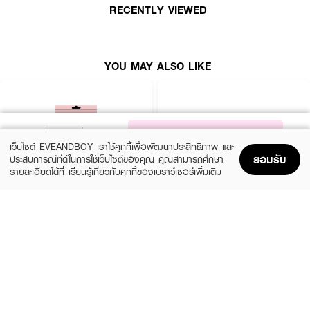
RECENTLY VIEWED
· ไฟที่มาในตัวและไม่เหมือนใครเพื่อการมองเห็นขนเส้นบางได้ดียิ่งขึ้น
· ระบบการกำ จัดขนที่ดึงเส้นขนออกมาพร้อมราก
อุปกรณ์เสริม
YOU MAY ALSO LIKE
· ประกอบด้วยฝาครอบอุปกรณ์สำ หรับนวด
· กระเป๋าพกพา
· ฝาครอบสำ หรับบริเวณที่บอบบางเพื่อขจัดขนที่ไม่ต้องการ
NOTIFY ME
เว็บไซต์ EVEANDBOY เราใช้คุกกี้เพื่อพัฒนาประสิทธิภาพ และ
ยอมรับ
ประสบการณ์ที่ดีในการใช้เว็บไซต์ของคุณ คุณสามารถศึกษา
รายละเอียดได้ที่
เรียนรู้เกี่ยวกับคุกกี้ของเบราว์เซอร์เพิ่มเติม
Home
Home
Promotions
Promotions
Shopping Bag
Shopping Bag
Account
Account
PARAZZI
MADAME LOUISE
U Nipple Silicone Pads
Snow Lotus EX Cream
(50%)
฿125
฿450
฿250
size 45 G
Nude