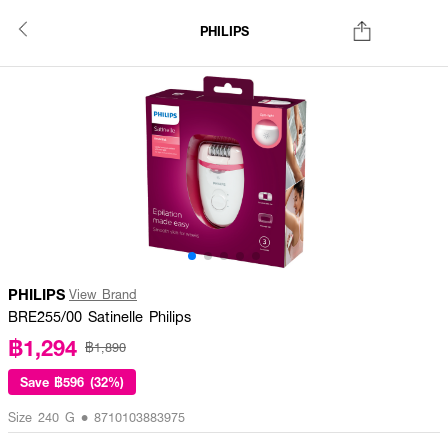
PHILIPS
PHILIPS
View Brand
BRE255/00 Satinelle Philips
฿1,294
฿1,890
Save
฿596 (32%)
Size 240 G • 8710103883975