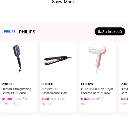
Show More
PHILIPS
ซื้อสินค้าแบรนด์นี้
ผลลัพธ์ที่ได้ :
สร้างลุคเท่ๆ ในแบบของคุณด้วย Philips Multigroom Series 5000 Head To
Toe Styling MG5720 เครื่องตกแต่งหนวดเคราอเนกประสงค์ ประกอบไปด้วย
เครื่องมือคุณภาพ 9 ชิ้น สำหรับตกแต่งใบหน้าและเส้นผม ใบมีดเทคโนโลยี
PHILIPS
PHILIPS
PHILIPS
PHIL
DualCut แม่นยำ และด้ามจับหุ้มยางกันลื่น ช่วยเพิ่มความสะดวกในการถือและ
Heated Straightening
HP8321/00
HP8108/00 Hair Dryer
HP81
Brush BHH880/00
Essentialcare Hair
Essentialcare 1000W
Care
ควบคุม
Styler
(6%)
(14%)
(6%)
฿1,590
฿850
฿460
฿35
฿1,690
฿990
฿490
● เครื่องตกแต่งหนวดเคราอเนกประสงค์แบบ 9-in-1
size 1 PCS
size 0
size 0
size
● เทคโนโลยี DualCut เพิ่มความแม่นยำสูงสุดด้วยใบมีดที่เพิ่มขึ้น 2 เท่า
● กันจอน ตกแต่งใบหน้าและเส้นผมของคุณด้วยอุปกรณ์ 9 ชิ้น