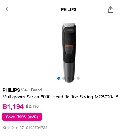
PHILIPS
PHILIPS
View Brand
Multigroom Series 5000 Head To Toe Styling MG5720/15
฿1,194
฿2,190
Save
฿996 (45%)
Size 0 • 8710103794738