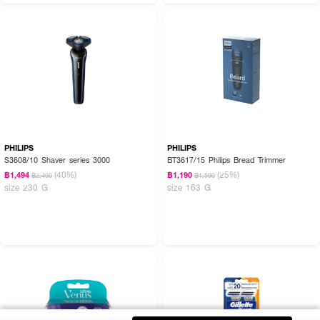
PHILIPS
PHILIPS
S3608/10 Shaver series 3000
BT3617/15 Philips Bread Trimmer
(40%)
(25%)
฿1,494
฿1,190
฿2,490
฿1,590
size 230 G
size 163 G