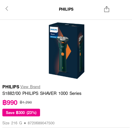
PHILIPS
PHILIPS
View Brand
S1882/00 PHILIPS SHAVER 1000 Series
฿990
฿1,290
Save
฿300 (23%)
Size 216 G • 8720689047500