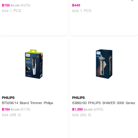
(42%)
฿750
฿449
฿1,290
size 1 PCS
size 1 PCS
PHILIPS
PHILIPS
BT3206/14 Beard Trimmer Philips
S3882/00 PHILIPS SHAVER 3000 Series
(51%)
(20%)
฿784
฿1,990
฿1,590
฿2,490
size 206 G
size 202 G