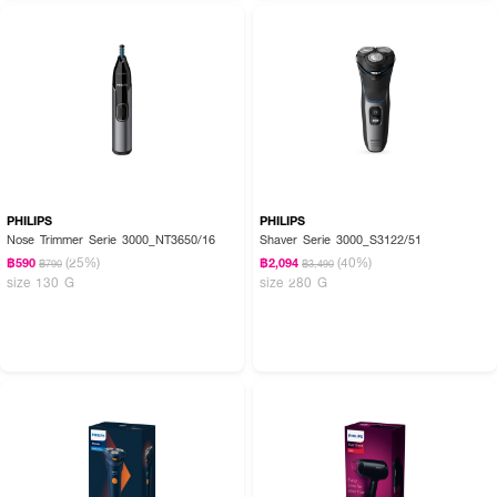
PHILIPS
PHILIPS
Nose Trimmer Serie 3000_NT3650/16
Shaver Serie 3000_S3122/51
(25%)
(40%)
฿590
฿2,094
฿790
฿3,490
size 130 G
size 280 G