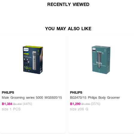
· One-Touch Open: หัวโกนเปิดได้ด้วยปุ่มเดียว ทำความสะอาดง่าย
RECENTLY VIEWED
· ใช้งานไร้สายได้นาน 35 นาที ต่อการชาร์จเต็ม 1 ชั่วโมง
· ระบบชาร์จเร็ว (Quick Charge): ชาร์จ 5 นาที ใช้งานได้ 1 ครั้ง
YOU MAY ALSO LIKE
· มาตรฐานกันน้ำ IPX7: สามารถล้างด้วยน้ำ หรือใช้งานในห้องอาบน้ำได้
· ฝาครอบหัวโกน: ป้องกันฝุ่นและสิ่งสกปรกขณะจัดเก็บหรือพกพา
· ไฟแสดงสถานะแบตเตอรี่: ช่วยให้คุณทราบระดับพลังงานขณะใช้งาน
· สายชาร์จ USB-A: สะดวกต่อการพกพาและใช้งาน
How to Use :
ใช้สำหรับโกนหนวด
PHILIPS
PHILIPS
Male Grooming series 5000 MG5920/15
BG3470/15 Philips Body Groomer
(44%)
(35%)
฿1,384
฿1,290
฿2,490
฿1,990
size 1 PCS
size 206 G