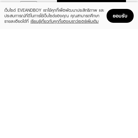
ADD TO BAG
เว็บไซต์ EVEANDBOY เราใช้คุกกี้เพื่อพัฒนาประสิทธิภาพ และ
ยอมรับ
ประสบการณ์ที่ดีในการใช้เว็บไซต์ของคุณ คุณสามารถศึกษา
รายละเอียดได้ที่
เรียนรู้เกี่ยวกับคุกกี้ของเบราว์เซอร์เพิ่มเติม
Home
Home
Promotions
Promotions
Shopping Bag
Shopping Bag
Account
Account
GILLETTE
GILLETTE
Deluxe Smooth Swirl&Platinum 4Cartridge
Blue 3 (X2)
(10%)
฿569
฿109
฿629
size 4 PCS
size 2 PCS
COOL A STYLER
GILLETTE