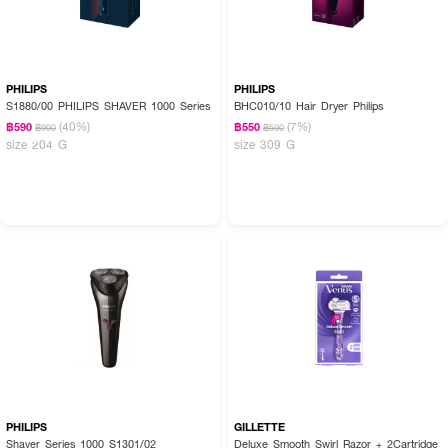
PHILIPS
PHILIPS
S1880/00 PHILIPS SHAVER 1000 Series
BHC010/10 Hair Dryer Philips
(40%)
(7%)
฿590
฿550
฿990
฿590
size 204 G
size 309 G
PHILIPS
GILLETTE
Shaver Series 1000 S1301/02
Deluxe Smooth Swirl Razor + 2Cartridge