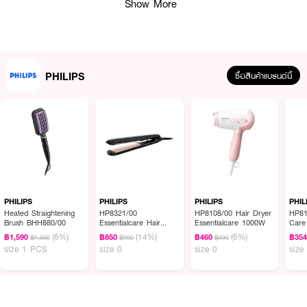
Show More
PHILIPS
ซื้อสินค้าแบรนด์นี้
ผลลัพธ์ที่ได้ :
PHILIPS Shaver Serie 3000
โกนได้สะดวกสบายขึ้นกับเครื่องโกนหนวดไฟฟ้าแบบ
แห้งและเปียก ช่วยให้คุณโกนได้ทั้งแบบเปียกและแบบแห้งที่สะดวกและสบาย ด้วยหัว
PHILIPS
PHILIPS
PHILIPS
PHIL
โกน 5D Pivot & Flex ระบบใบมีด ComfortCut และการโกน 60 นาที
Heated Straightening
HP8321/00
HP8108/00 Hair Dryer
HP81
Brush BHH880/00
Essentialcare Hair
Essentialcare 1000W
Care
Styler
• โกนหนวดได้สะดวกสบาย สามารถโกนตามส่วนโค้งของใบหน้า เพื่อการโกนที่
(6%)
(14%)
(6%)
฿1,590
฿850
฿460
฿35
฿1,690
฿990
฿490
สะดวกสบาย โกนได้เรียบเนียนและสม่ำเสมอ
size 1 PCS
size 0
size 0
size
• ใช้ประโยชน์สูงสุดจากเครื่องโกนหนวดของคุณ ใช้ได้ทั้งโกนหนวดและกันจอน
• ระบบ aquatouch เพื่อการโกนแบบแห้งและเปียกที่สดชื่น