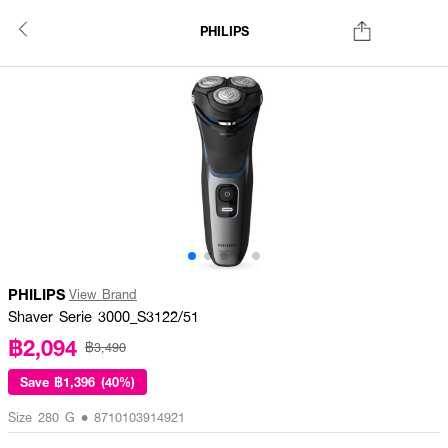
PHILIPS
PHILIPS
View Brand
Shaver Serie 3000_S3122/51
฿2,094
฿3,490
Save
฿1,396 (40%)
Size 280 G • 8710103914921