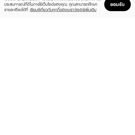
ยอมรับ
ประสบการณ์ที่ดีในการใช้เว็บไซต์ของคุณ คุณสามารถศึกษา
รายละเอียดได้ที่
เรียนรู้เกี่ยวกับคุกกี้ของเบราว์เซอร์เพิ่มเติม
Home
Home
Promotions
Promotions
Shopping Bag
Shopping Bag
Account
Account
CLINIQUE
CLEARNOSE
MS 100H Auto-Rpl Hydrtr
Moist Skin Barrier Moisturizing Gel Facial
(10%)
(49%)
฿495
฿509
฿550
฿999
size 15 ML
size 120 ML
FUJI
SKINTIFIC
Hazel Cream Snow Moisturising Cream
TXA Niacinamide Brightening Moisture
Gel
(20%)
฿288
฿359