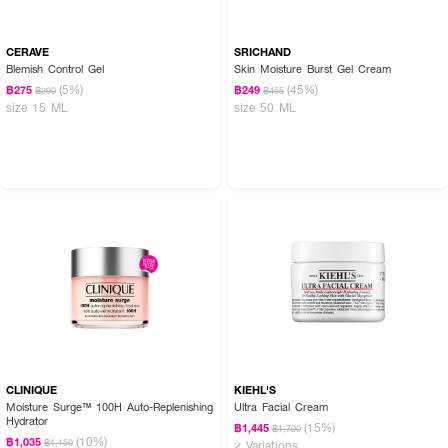
CERAVE
SRICHAND
Blemish Control Gel
Skin Moisture Burst Gel Cream
(5%)
(45%)
฿275
฿249
฿290
฿455
size 15 ML
size 50 ML
CLINIQUE
KIEHL'S
Moisture Surge™ 100H Auto-Replenishing
Ultra Facial Cream
Hydrator
(15%)
฿1,445
฿1,700
(10%)
฿1,035
฿1,150
2 Variations