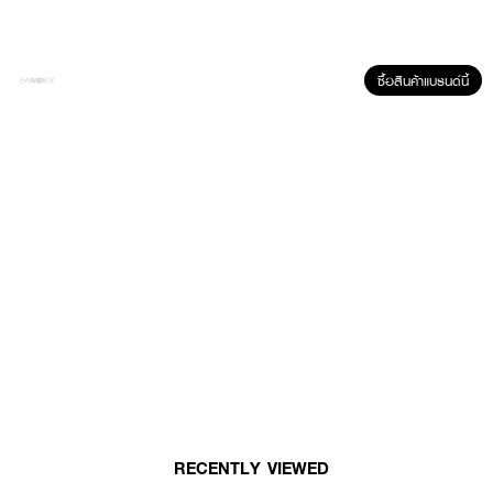
ซื้อสินค้าแบรนด์นี้
ผลลัพธ์ที่ได้ :
Physiogel Daily Moisture Therapy Facial Mist
สเปรย์บำรุงผิวหน้า ช่วยเติม
ความชุ่มชื้นได้ยาวนาน และเพิ่มประสิทธิภาพการบำรุงให้ดียิ่งขึ้น เหมาะสำหรับผิวแห้ง
และแพ้ง่าย
● ช่วยเติมความชุ่มชื้นได้ยาวนาน
● เหมาะสำหรับผิวแห้งและแพ้ง่าย
● ขนาด 100 ml
RECENTLY VIEWED