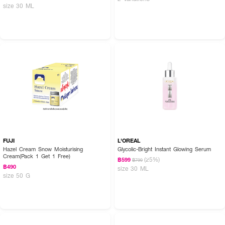
size 30 ML
FUJI
L'OREAL
Hazel Cream Snow Moisturising
Glycolic-Bright Instant Glowing Serum
Cream(Pack 1 Get 1 Free)
(25%)
฿599
฿799
฿490
size 30 ML
size 50 G