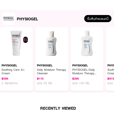
PHYSIOGEL
ซื้อสินค้าแบรนด์นี้
PHYSIOGEL
PHYSIOGEL
PHYSIOGEL
PHY
Soothing Care A.I.
Daily Moisture Therapy
PHYSIOGEL-Daily
Sooth
Cream
Cleanser
Moisture Therapy
Cre
Dermo-Cleanser
฿599
฿115
฿290
฿97
2 Variations
size 50 ML
size 150 ML
size
ผลลัพธ์ที่ได้ :
RECENTLY VIEWED
ผลิตภัณฑ์ป้องกันแสงแดด อ่อนโยนต่อผิว สำหรับทุกสภาพผิว ที่บอบบางแพ้ง่าย