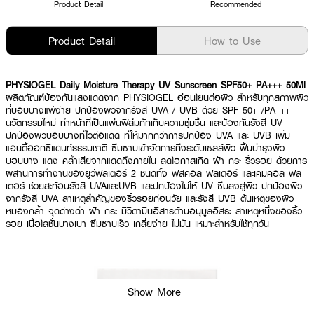
Product Detail
Recommended
Product Detail
How to Use
PHYSIOGEL Daily Moisture Therapy UV Sunscreen SPF50+ PA+++ 50Ml
ผลิตภัณฑ์ป้องกันแสงแดดจาก PHYSIOGEL อ่อนโยนต่อผิว สำหรับทุกสภาพผิว
ที่บอบบางแพ้ง่าย ปกป้องผิวจากรังสี UVA / UVB ด้วย SPF 50+ /PA+++
นวัตกรรมใหม่ ทำหน้าที่เป็นแผ่นฟิล์มกักเก็บความชุ่มชื้น และป้องกันรังสี UV
ปกป้องผิวบอบบางที่ไวต่อแดด ที่ให้มากกว่าการปกป้อง UVA และ UVB เพิ่ม
แอนตี้ออกซิแดนท์ธรรมชาติ ซึมซาบเข้าจัดการถึงระดับเซลล์ผิว ฟื้นบำรุงผิว
บอบบาง แดง คล้ำเสียจากแดดถึงภายใน ลดโอกาสเกิด ฝ้า กระ ริ้วรอย ด้วยการ
ผสานการทำงานของยูวีฟิลเตอร์ 2 ชนิดทั้ง ฟิสิคอล ฟิลเตอร์ และเคมิคอล ฟิล
เตอร์ ช่วยสะท้อนรังสี UVAและUVB และปกป้องไม่ให้ UV ซึมลงสู่ผิว ปกป้องผิว
จากรังสี UVA สาเหตุสำคัญของริ้วรอยก่อนวัย และรังสี UVB ต้นเหตุของผิว
หมองคล้ำ จุดด่างดำ ฝ้า กระ มีวิตามินอีสารต้านอนุมูลอิสระ สาเหตุหนึ่งของริ้ว
รอย เนื้อโลชั่นบางเบา ซึมซาบเร็ว เกลี่ยง่าย ไม่มัน เหมาะสำหรับใช้ทุกวัน
Show More