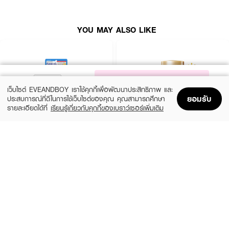
ปกป้องผิวจากรังสี UVA / UVB ด้วย SPF 50+ /PA+++ ฟื้นบำรุงผิวบอบบาง
แดง คล้ำเสียจากแดดถึงภายใน ลดโอกาสเกิด ฝ้า กระ ริ้วรอย
YOU MAY ALSO LIKE
● PHYSIOGEL Daily Moisture Therapy UV Sunscreen SPF50+ PA+++
● ผลิตภัณฑ์ป้องกันแสงแดด
● อ่อนโยนต่อผิว
NOTIFY ME
● สำหรับทุกสภาพผิว
เว็บไซต์ EVEANDBOY เราใช้คุกกี้เพื่อพัฒนาประสิทธิภาพ และ
ยอมรับ
● ที่บอบบางแพ้ง่าย
ประสบการณ์ที่ดีในการใช้เว็บไซต์ของคุณ คุณสามารถศึกษา
รายละเอียดได้ที่
เรียนรู้เกี่ยวกับคุกกี้ของเบราว์เซอร์เพิ่มเติม
● ปกป้องผิวจากรังสี UVA / UVB ด้วย SPF 50+ /PA+++
Home
Home
Promotions
Promotions
Shopping Bag
Shopping Bag
Account
Account
● ฟื้นบำรุงผิวบอบบาง
CLEARNOSE
ANESSA
● ลดโอกาสเกิด ฝ้า กระ ริ้วรอย
UV Sun Serum SPF50+ PA++++
Perfect UV Sunscreen Skincare Milk NA
SPF50+ PA++++
(50%)
฿499
฿990
● ขนาด 50 ml.
(23%)
฿329
฿425
size 80 ML
size 20 ML
How to Use :
ใช้ ฟิสิโอเจล เดลี่ มอยซ์เจอร์ เธอราปี ยูวี ซัน โลชั่น เอสพีเอฟ 50+/พีเอ+++
เป็นประจำทุกวันตอนเช้า หรือก่อนสัมผัสแสงแดด เขย่าขวดก่อนใช้งาน บีบ