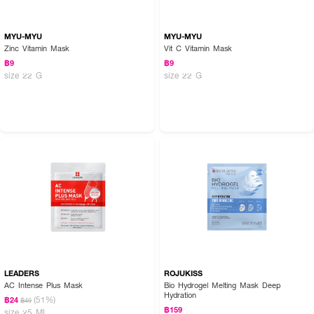
• หลังขั้นตอนการล้างหน้า และทาโทนเนอร์ที่ผิวแล้ว คลี่แผ่นมาสก์ที่พับอยู่ออก
• วางแผ่นมาสก์โดยเลือกเว้นบริเวณจมูก และดวงตาให้ตรงกับสัดส่วนของมาสก์
MYU-MYU
MYU-MYU
Zinc Vitamin Mask
Vit C Vitamin Mask
• วางแผ่นมาสก์ทิ้งเอาไว้ประมาณ 10-15 นาที หลังจากนั้นให้นวดเนื้อครีมที่เหลือ
อยู่เพื่อให้ซึมเข้าสู่ผิว โดยไม่ต้องล้างออก
฿9
฿9
size 22 G
size 22 G
LEADERS
ROJUKISS
AC Intense Plus Mask
Bio Hydrogel Melting Mask Deep
Hydration
(51%)
฿24
฿49
฿159
size 25 ML