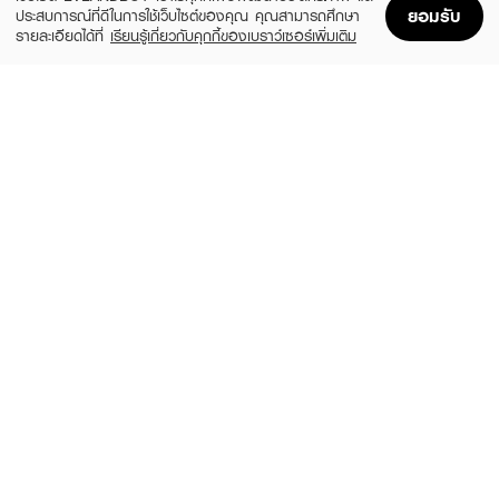
ยอมรับ
ประสบการณ์ที่ดีในการใช้เว็บไซต์ของคุณ คุณสามารถศึกษา
รายละเอียดได้ที่
เรียนรู้เกี่ยวกับคุกกี้ของเบราว์เซอร์เพิ่มเติม
Home
Home
Promotions
Promotions
Shopping Bag
Shopping Bag
Account
Account
SKIN1004
LEADERS
Madagascar Centella Watergel Sheet
Bright Intense Plus Mask
Ampoule Mask (25ml X 5pcs)
(51%)
฿24
฿49
(31%)
฿269
฿390
size 25 ML
size 125 ML
ROJUKISS
LEADERS
White Poreless Hydrogel Mineral Mask 7
Clear Intense Plus Mask
(67%)
(51%)
฿29
฿24
฿89
฿49