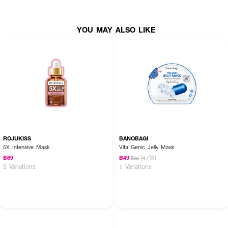
• สามารถใช้หลังทำเลเซอร์ เพื่อช่วยลดอุณหภูมิของผิว ให้ผิวสบายขึ้น
• แผ่นมาสก์ไมโครไฟเบอร์ บาง โปร่งใส แนบสนิทกับผิว
YOU MAY ALSO LIKE
• PALMITAMIDE MEA ช่วยลดอาการอักเสบของผิว ป้องกันอาการผิวระคาย
เคือง ผื่นแดง จึงช่วยลดอาการผิวแพ้ แดง คันได้ดี
• GLYCERIN, SODIUM HYALURONATE, CERAMIDE NP ช่วยเติมความชุ่ม
ชื้นให้ผิว ป้องกันอาการผิวแห้ง และการระคายเคืองผิว
• เนื้อเซรั่มที่ฝังอยู่ในแผ่นมาสก์แบบไมโครไฟเบอร์ช่วยกักเก็บความชุ่มชื้นได้อย่าง
ยาวนาน
• ปราศจากสี น้ำหอม และพาราเบน ผ่านการทดสอบกับผู้มีผิวแพ้ง่ายภายใต้การ
ควบคุมโดยผู้เชี่ยวชาญด้านผิวหนัง ลดการระคายเคือง เสริมสร้างความแข็งแรงให้
แก่ผิว
ROJUKISS
BANOBAGI
5X Intensive Mask
Vita Genic Jelly Mask
• สูตรอ่อนโยน ใช้ได้แม้ผิวบอบบางแพ้ง่าย ปลอบประโลมให้ผิวรู้สึกเย็นสบายและ
(47%)
฿69
฿49
กักเก็บความชุ่มชื้นได้อย่างยาวนาน ผ่านการทดสอบภายใต้การดูแลของผู้เชี่ยวชาญ
฿92
5 Variations
7 Variations
ด้านผิวหนัง
• ผ่านการทดสอบ Hypoallergenic (low-irritant) test
• ปริมาณ 27 มล.