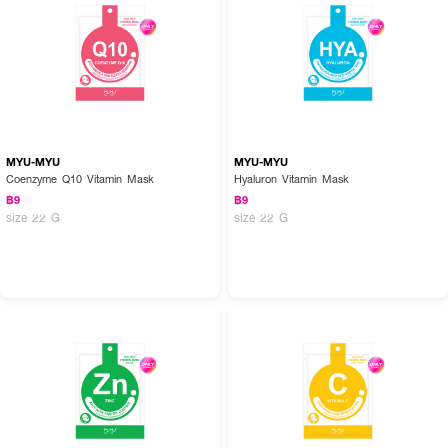
MYU-MYU
MYU-MYU
Coenzyme Q10 Vitamin Mask
Hyaluron Vitamin Mask
฿9
฿9
size 22 G
size 22 G
How To Use :