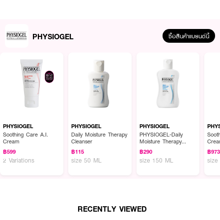
PHYSIOGEL
ซื้อสินค้าแบรนด์นี้
ผลลัพธ์ที่ได้ :
PHYSIOGEL Soothing Care A.I Lotion โลชั่นบำรุงผิวกาย ด้วย Triple relief
ช่วยลดปัญหาผิวแห้งที่ก่อให้เกิดอาการคันและระคายเคือง BioMimic Technology
PHYSIOGEL
PHYSIOGEL
PHYSIOGEL
PHY
ประกอบด้วยไขมันที่คล้ายคลึงกับที่พบได้ในผิวตามธรรมชาติ ซึ่งผ่านการทดสอบ
Soothing Care A.I.
Daily Moisture Therapy
PHYSIOGEL-Daily
Sooth
Cream
Cleanser
Moisture Therapy
Cre
แล้วว่าสามารถฟื้นบำรุงปราการปกป้องความชุ่มชื้นที่ผิวได้
Dermo-Cleanser
฿599
฿115
฿290
฿97
• ช่วยลดปัญหาผิวแห้ง ลดอาการคันหรือระคายเคือง (ที่มีสาเหตุจากความแห้ง)
2 Variations
size 50 ML
size 150 ML
size
• เหมาะสำหรับผิวแห้งและระคายเคือง ใช้ได้กับผิวที่มีแนวโน้มเป็นผื่นภูมิแพ้
• Hypoallergenic, non-comedogenic
• ปริมาณ 100 มล.
RECENTLY VIEWED