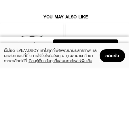
YOU MAY ALSO LIKE
ADD TO BAG
เว็บไซต์ EVEANDBOY เราใช้คุกกี้เพื่อพัฒนาประสิทธิภาพ และ
ยอมรับ
ประสบการณ์ที่ดีในการใช้เว็บไซต์ของคุณ คุณสามารถศึกษา
รายละเอียดได้ที่
เรียนรู้เกี่ยวกับคุกกี้ของเบราว์เซอร์เพิ่มเติม
Home
Home
Promotions
Promotions
Shopping Bag
Shopping Bag
Account
Account
CLINIQUE
SKINTIFIC
Moisture Surge Extended Replenishing
5X Ceramide Barrier Moisture Gel
Hydrator
(50%)
฿339
฿679
(10%)
฿1,791
฿1,990
4 Variations
size 50 ML