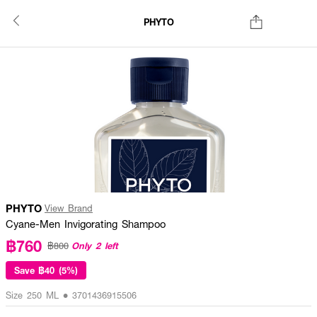
PHYTO
PHYTO
View Brand
Cyane-Men Invigorating Shampoo
฿760
Only 2 left
฿800
Save
฿40 (5%)
Size 250 ML • 3701436915506