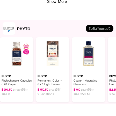
Show More
PHYTO
ซื้อสินค้าแบรนด์นี้
PHYTO
PHYTO
PHYTO
PHY
Phytophanere Capsules
Permanent Color -
Cyane Invigorating
Phyt
(120 Caps)
6.77 Light Brown
Shampoo
Hair
Cappuccino
(5%)
(5%)
(5%)
฿997.50
฿750.50
฿760
฿2,6
฿1,050
฿790
฿800
size 0
9 Variations
size 250 ML
size
ผลลัพธ์ที่ได้ :
•
เหมาะสำหรับการเตรียมหนังศีรษะก่อนการใช้เซรั่ม ทำความสะอาดอย่างอ่อนโยน
•
คืนความมีชีวิตชีวาให้กับเส้นผมและคืนความแข็งแรงให้กับเส้นผม