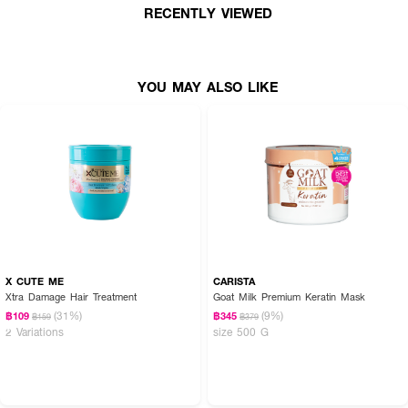
· FDA Registration No. : 13-2-6800033734
RECENTLY VIEWED
YOU MAY ALSO LIKE
X CUTE ME
CARISTA
Xtra Damage Hair Treatment
Goat Milk Premium Keratin Mask
(31%)
(9%)
฿109
฿345
฿159
฿379
2 Variations
size 500 G