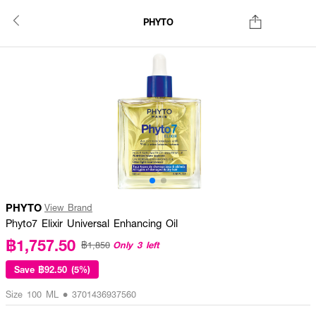
PHYTO
PHYTO
View Brand
Phyto7 Elixir Universal Enhancing Oil
฿1,757.50
Only 3 left
฿1,850
Save
฿92.50 (5%)
Size 100 ML • 3701436937560