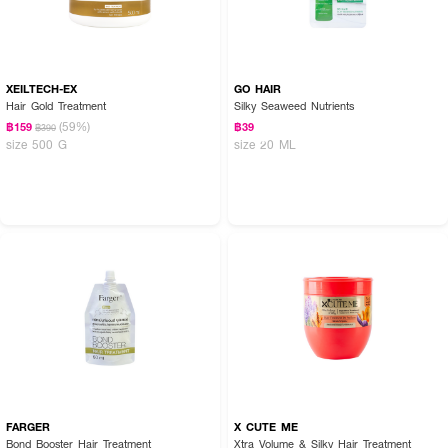
XEILTECH-EX
GO HAIR
ข้อแนะนําการใช้ผลิตภัณฑ์
Hair Gold Treatment
Silky Seaweed Nutrients
(59%)
฿159
฿39
1. ใช้ก่อนสระผม (Pre-shampoo) : ชโลมบนผมแห้ง ทิ้งไว้ 20 นาที แล้วล้างออก
฿390
size 500 G
size 20 ML
ก่อนสระผม เพื่อการบํารุงที่มากขึ้น
2. ก่อนจัดแต่งทรงผม : ใช้หลังสระผม ขณะผมหมาด เพื่อช่วยให้หวีง่ายและลด
การชี้ฟู
3. ขั้นตอนสุดท้ายหลังจัดแต่งทรง : ใช้บนผมแห้งเป็นประจําทุกวัน เพื่อช่วยให้ผมดู
เรียบร้อย เงางาม และนุ่มลื่น
4. ใช้กับผิวกาย : เพื่อผิวที่ดูนุ่ม เรียบลื่น
ควรเก็บผลิตภัณฑ์ให้พ้นแสงและความร้อน
FARGER
X CUTE ME
Bond Booster Hair Treatment
Xtra Volume & Silky Hair Treatment