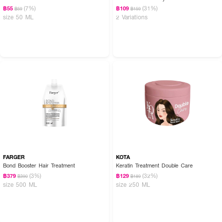
(7%)
(31%)
฿55
฿109
฿59
฿159
size 50 ML
2 Variations
FARGER
KOTA
Bond Booster Hair Treatment
Keratin Treatment Double Care
(3%)
(32%)
฿379
฿129
฿390
฿189
size 500 ML
size 250 ML