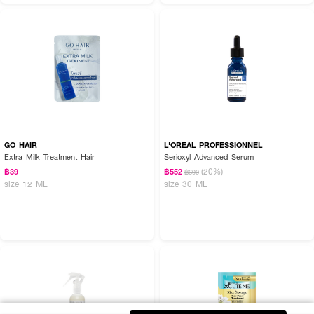
GO HAIR
L'OREAL PROFESSIONNEL
Extra Milk Treatment Hair
Serioxyl Advanced Serum
(20%)
฿39
฿552
฿690
size 12 ML
size 30 ML