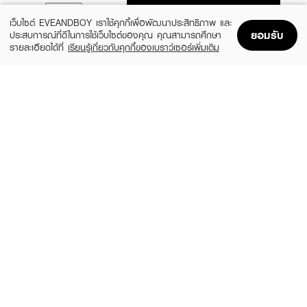
ADD TO BAG
เว็บไซต์ EVEANDBOY เราใช้คุกกี้เพื่อพัฒนาประสิทธิภาพ และ
ยอมรับ
ประสบการณ์ที่ดีในการใช้เว็บไซต์ของคุณ คุณสามารถศึกษา
รายละเอียดได้ที่
เรียนรู้เกี่ยวกับคุกกี้ของเบราว์เซอร์เพิ่มเติม
Home
Home
Promotions
Promotions
Shopping Bag
Shopping Bag
Account
Account
OLAPLEX
X CUTE ME
Nº.0 Intensive Bond Building Hair
Xtra Damage Hair Treatment
Treatment
฿25
฿1,490
size 30 ML
size 155 ML
HAIR IT
TSUBAKI