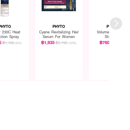
PHYTO
PHYTO
PHYTO
r 230C Heat
Cyane Revitalizing Hair
Volume Volumizing
ction Spray
Serum For Women
Shampoo
5
฿1,935
฿760
฿1,100
฿2,150
฿800
(5%)
(10%)
(5%)