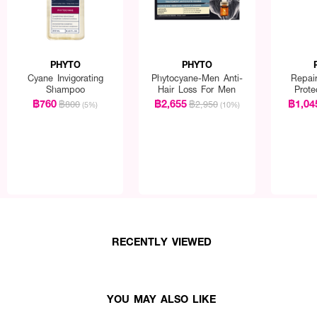
PHYTO
PHYTO
Cyane Invigorating
Phytocyane-Men Anti-
Repai
Shampoo
Hair Loss For Men
Prote
฿760
฿2,655
฿1,04
฿800
฿2,950
(5%)
(10%)
RECENTLY VIEWED
YOU MAY ALSO LIKE