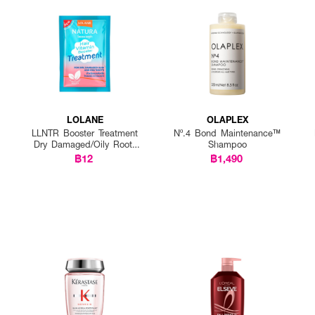
ากับหัวหยดพลาสติกที่แนบมาในกล่อง เขย่าขวด โดยใช้หลังจากสระผม และหยดผลิตภัณฑ
LOLANE
OLAPLEX
ตภัณฑ์ซึมเข้าหนังศีรษะ โดยไม่ต้องล้างออก
LLNTR Booster Treatment
Nº.4 Bond Maintenance™
Dry Damaged/Oily Roots
Shampoo
25g P12
฿12
฿1,490