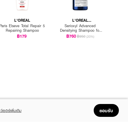
L'OREAL
L'OREAL
PROFESSIONNEL
Paris Elseve Total Repair 5
Serioxyl Advanced
Repairing Shampoo
Densitying Shampoo for
Thinning Hair
฿179
฿760
฿950
(20%)
ยอมรับ
ว์เซอร์เพิ่มเติม