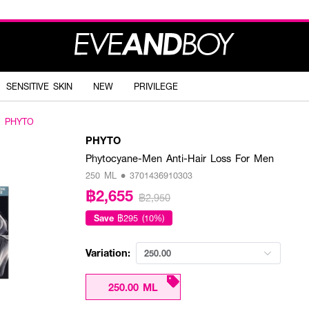
SENSITIVE SKIN
NEW
PRIVILEGE
PHYTO
PHYTO
Phytocyane-Men Anti-Hair Loss For Men
250 ML • 3701436910303
฿2,655
฿2,950
Save
฿295 (10%)
Variation:
250.00
250.00 ML