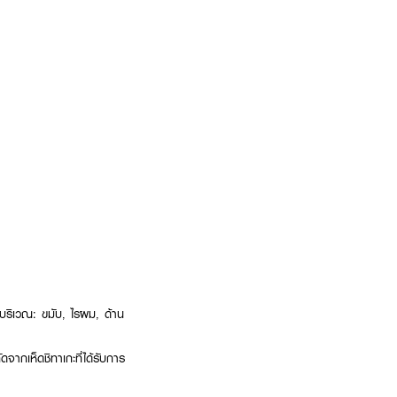
นบริเวณ: ขมับ, ไรผม, ด้าน
ากเห็ดชิทาเกะที่ได้รับการ