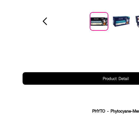
Product Detail
PHYTO
- Phytocyane-Men