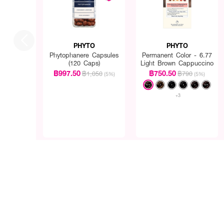
PHYTO
PHYTO
Phytophanere Capsules
Permanent Color - 6.77
(120 Caps)
Light Brown Cappuccino
฿997.50
฿750.50
฿1,050
฿790
(5%)
(5%)
+3