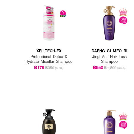
How To Use :
ใช้ผลิตภัณฑ์ 1 ขวด สวมเข้
XEILTECH-EX
DAENG GI MEO RI
ทั่วจนหมดขวด แล้วนวดจนผลิ
Professional Detox &
Jingi Anti-Hair Loss
Hydrate Micellar Shampoo
Shampoo
หรือวันเว้นวัน
฿179
฿950
฿350
฿1,690
(49%)
(44%)