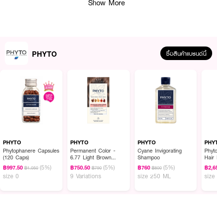
Show More
·
ปราศจากสาร Sulfated surfactants (SLS/SLES), silicone และไม่มีสี
·
สูตรส่วนผสมใหม่ มาจากธรรมชาติ
PHYTO
ซื้อสินค้าแบรนด์นี้
How To Use :
ชโลมให้ทั่วความยาวของเส้มผมหลังสระผม ทิ้งไว้ 5-7 นาที แล้วล้างออกด้วยน้ำ
สะอาด
PHYTO
PHYTO
PHYTO
PHY
Phytophanere Capsules
Permanent Color -
Cyane Invigorating
Phyt
(120 Caps)
6.77 Light Brown
Shampoo
Hair
Cappuccino
(5%)
(5%)
(5%)
฿997.50
฿750.50
฿760
฿2,6
฿1,050
฿790
฿800
size 0
9 Variations
size 250 ML
size