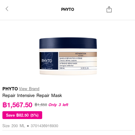
PHYTO
PHYTO
View Brand
Repair Intensive Repair Mask
฿1,567.50
Only 3 left
฿1,650
Save
฿82.50 (5%)
Size 200 ML • 3701436916930