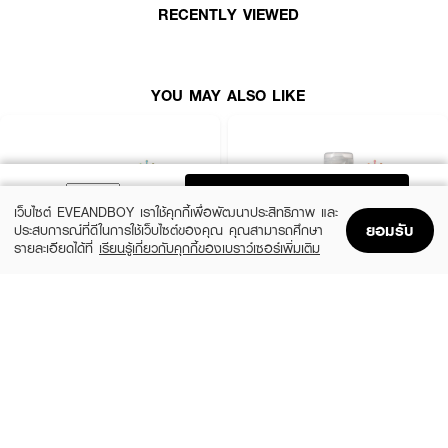
RECENTLY VIEWED
YOU MAY ALSO LIKE
ADD TO BAG
เว็บไซต์ EVEANDBOY เราใช้คุกกี้เพื่อพัฒนาประสิทธิภาพ และ
ยอมรับ
ประสบการณ์ที่ดีในการใช้เว็บไซต์ของคุณ คุณสามารถศึกษา
รายละเอียดได้ที่
เรียนรู้เกี่ยวกับคุกกี้ของเบราว์เซอร์เพิ่มเติม
Home
Home
Promotions
Promotions
Shopping Bag
Shopping Bag
Account
Account
JOJI SECRET YOUNG
OLAPLEX
Charcoal Keratin Treatment Mask
Nº.3 Hair Perfector™
(16%)
฿159
฿1,490
฿189
size 300 G
size 100 ML