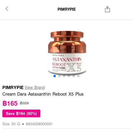
PIMRYPIE
PIMRYPIE
View Brand
Cream Dara Astaxanthin Reboot X5 Plus
฿165
฿329
Save
฿164 (50%)
Size 30 G • 8854008000591