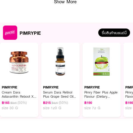
Show More
PIMRYPIE
ซื้อสินค้าแบรนด์นี้
ผลลัพธ์ที่ได้ :
PIMRYPIE Cream Dara Astaxanthin Reboot X5 Plus
ผลิตภัณฑ์บำรุงผิว
หน้า ครีมบำรุงผิวสูตรพิเศษ มีส่วนผสมของ ASTAXANTHIN ช่วยต่อต้านอนุมูล
อิสระและละลดเลือนริ้วรอย ผลานการทำงานร่วมกับ BIORAN INFLA CARE และ
COMTHING SGS ช่วยปลอบประโลมผิวที่อ่อนแอ พร้อมเผยผิวให้ขาว กระจ่างใส
PIMRYPIE
PIMRYPIE
PIMRYPIE
PIM
จุดด่างดำแลดูจางลงด้วย NIACINAMIDE และ ASCORBYL PALMITATE
Cream Dara
Serum Dara Retinol
Pimry Fiber Plus Apple
Pimr
Astaxanthin Reboot X5
Plus Grape Seed Oil
Flavour (Dietary
Flavo
นอกจากนี้ยังมี JOJOBA OIL และ SODIUM HYALURONATE ช่วยเพิ่มความชุ่ม
Plus
Serum
Supplement Product)
Supp
(50%)
(50%)
ชื้นให้กับผิว
฿165
฿215
฿190
฿19
฿329
฿429
size 30 G
size 120 G
size 72 G
size
· ด้วยคุณสมบัติของ Astaxanthin และ Niacinamide ช่วยให้ผิวดูอ่อนเยาว์และ
กระจ่างใสขึ้น
· เพิ่มความชุ่มชื้น ส่วนผสมของ Jojoba Oil และ Sodium Hyaluronate ช่วยให้
ผิวชุ่มชื้นและเนียนนุ่ม​