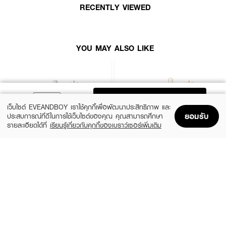
RECENTLY VIEWED
· ปกป้องผิวจากมลภาวะ สารสกัดจากพืชธรรมชาติช่วยเสริมสร้างเกราะป้องกัน
ผิวจากสิ่งแวดล้อม​
· FDA Registration No. : 10-2-6700020599
YOU MAY ALSO LIKE
How To Use :
ใช้ทาให้ทั่วใบหน้าและลำคอเป็นประจำ
ADD TO BAG
เว็บไซต์ EVEANDBOY เราใช้คุกกี้เพื่อพัฒนาประสิทธิภาพ และ
ยอมรับ
ประสบการณ์ที่ดีในการใช้เว็บไซต์ของคุณ คุณสามารถศึกษา
รายละเอียดได้ที่
เรียนรู้เกี่ยวกับคุกกี้ของเบราว์เซอร์เพิ่มเติม
Home
Home
Promotions
Promotions
Shopping Bag
Shopping Bag
Account
Account
SKIN1004
ESTEE LAUDER
Madagascar Centella Ampoule
Advanced Night Repair Synchronized
Multi-Recovery Complex
(42%)
฿459
฿790
(10%)
฿4,590
฿5,100
2 Variations
size 50 ML