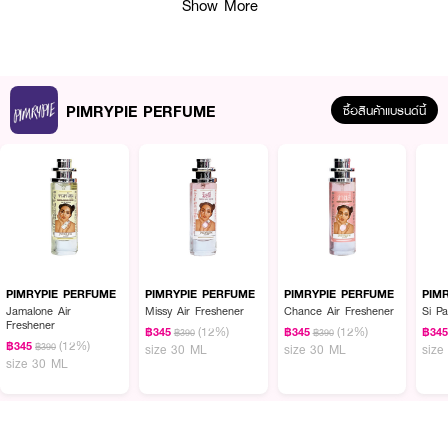
Show More
· ขนาด 10 ml.
How To Use :
ฉีด
PIMRYPIE PERFUME Bleu Chanal Perfume
ตามบริเวณจุดชีพจร เช่น
ต้นคอ ข้อมือ ข้อพับแขน และสามารถเพิ่มความหอมให้เสื้อผ้า เพื่อกลิ่นที่ติดทน
PIMRYPIE PERFUME
ตลอดทั้งวัน
ซื้อสินค้าแบรนด์นี้
PIMRYPIE PERFUME
PIMRYPIE PERFUME
PIMRYPIE PERFUME
PIM
Jamalone Air
Missy Air Freshener
Chance Air Freshener
Si P
Freshener
(12%)
(12%)
฿345
฿345
฿34
฿390
฿390
(12%)
฿345
฿390
size 30 ML
size 30 ML
size
size 30 ML