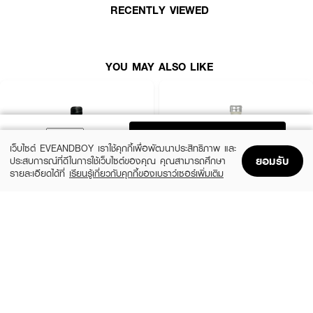
RECENTLY VIEWED
YOU MAY ALSO LIKE
ADD TO BAG
เว็บไซต์ EVEANDBOY เราใช้คุกกี้เพื่อพัฒนาประสิทธิภาพ และ
ยอมรับ
ประสบการณ์ที่ดีในการใช้เว็บไซต์ของคุณ คุณสามารถศึกษา
รายละเอียดได้ที่
เรียนรู้เกี่ยวกับคุกกี้ของเบราว์เซอร์เพิ่มเติม
Home
Home
Promotions
Promotions
Shopping Bag
Shopping Bag
Account
Account
CALVIN KLEIN
CALVIN KLEIN
CK Be EDT
CK One EDT
(35%)
(35%)
฿1,399
฿1,399
฿2,150
฿2,150
size 50 ML
size 50 ML