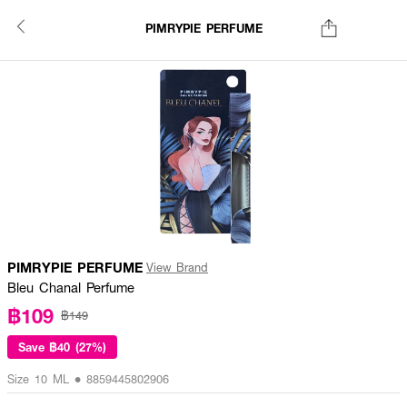
PIMRYPIE PERFUME
PIMRYPIE PERFUME
View Brand
Bleu Chanal Perfume
฿109
฿149
Save
฿40 (27%)
Size 10 ML • 8859445802906